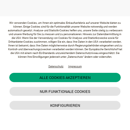
Wir verwenden Cookies, um Ihnen ein optimales Einkaufserlebnis auf unserer Website bieten zu
können. Einige Cookies sind für die Funktionalität unserer Website notwendig und werden
automatisch gesetzt. Analyse- und Statistik-Cookies helfen uns, unsere Seite stetig zu verbessern
und unsere Werbung für Sie zu messen und zu personalisieren. Hinweis zur Datenübermittlung in
die USA: Wenn Sie der Verwendung von Cookies für Analyse- und Statistikzwecke sowie für
Drittanbieter-Cookies zustimmen, willigen Sie ein, dass Ihre Daten in den USA verarbeitet werden.
Ihnen ist bekannt, dass Ihre Daten möglicherweise durch Regierungsbehörden eingesehen und zu
Kontroll- und überwachungszwecken verarbeitet werden können. Der Europäische Gerichtshof hat
die USA mit einem nach EU-Standards unzureichendem Datenschutzniveau eingeschätzt. Sie
können Ihre Einwilligungen jederzeit unter „Datenschutz“ ändern oder widerrufen.
Datenschutz
Impressum
ALLE COOKIES AKZEPTIEREN
NUR FUNKTIONALE COOKIES
KONFIGURIEREN