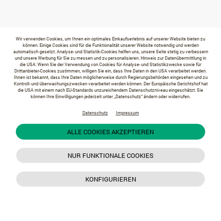
Wir verwenden Cookies, um Ihnen ein optimales Einkaufserlebnis auf unserer Website bieten zu
können. Einige Cookies sind für die Funktionalität unserer Website notwendig und werden
automatisch gesetzt. Analyse- und Statistik-Cookies helfen uns, unsere Seite stetig zu verbessern
und unsere Werbung für Sie zu messen und zu personalisieren. Hinweis zur Datenübermittlung in
die USA: Wenn Sie der Verwendung von Cookies für Analyse- und Statistikzwecke sowie für
Drittanbieter-Cookies zustimmen, willigen Sie ein, dass Ihre Daten in den USA verarbeitet werden.
Ihnen ist bekannt, dass Ihre Daten möglicherweise durch Regierungsbehörden eingesehen und zu
Kontroll- und überwachungszwecken verarbeitet werden können. Der Europäische Gerichtshof hat
die USA mit einem nach EU-Standards unzureichendem Datenschutzniveau eingeschätzt. Sie
können Ihre Einwilligungen jederzeit unter „Datenschutz“ ändern oder widerrufen.
Datenschutz
Impressum
ALLE COOKIES AKZEPTIEREN
NUR FUNKTIONALE COOKIES
KONFIGURIEREN