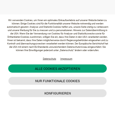
Wir verwenden Cookies, um Ihnen ein optimales Einkaufserlebnis auf unserer Website bieten zu
können. Einige Cookies sind für die Funktionalität unserer Website notwendig und werden
automatisch gesetzt. Analyse- und Statistik-Cookies helfen uns, unsere Seite stetig zu verbessern
und unsere Werbung für Sie zu messen und zu personalisieren. Hinweis zur Datenübermittlung in
die USA: Wenn Sie der Verwendung von Cookies für Analyse- und Statistikzwecke sowie für
Drittanbieter-Cookies zustimmen, willigen Sie ein, dass Ihre Daten in den USA verarbeitet werden.
Ihnen ist bekannt, dass Ihre Daten möglicherweise durch Regierungsbehörden eingesehen und zu
Kontroll- und überwachungszwecken verarbeitet werden können. Der Europäische Gerichtshof hat
die USA mit einem nach EU-Standards unzureichendem Datenschutzniveau eingeschätzt. Sie
können Ihre Einwilligungen jederzeit unter „Datenschutz“ ändern oder widerrufen.
Datenschutz
Impressum
ALLE COOKIES AKZEPTIEREN
NUR FUNKTIONALE COOKIES
KONFIGURIEREN