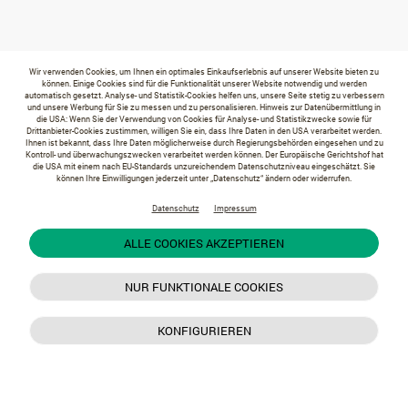
Wir verwenden Cookies, um Ihnen ein optimales Einkaufserlebnis auf unserer Website bieten zu
können. Einige Cookies sind für die Funktionalität unserer Website notwendig und werden
automatisch gesetzt. Analyse- und Statistik-Cookies helfen uns, unsere Seite stetig zu verbessern
und unsere Werbung für Sie zu messen und zu personalisieren. Hinweis zur Datenübermittlung in
die USA: Wenn Sie der Verwendung von Cookies für Analyse- und Statistikzwecke sowie für
Drittanbieter-Cookies zustimmen, willigen Sie ein, dass Ihre Daten in den USA verarbeitet werden.
Ihnen ist bekannt, dass Ihre Daten möglicherweise durch Regierungsbehörden eingesehen und zu
Kontroll- und überwachungszwecken verarbeitet werden können. Der Europäische Gerichtshof hat
die USA mit einem nach EU-Standards unzureichendem Datenschutzniveau eingeschätzt. Sie
können Ihre Einwilligungen jederzeit unter „Datenschutz“ ändern oder widerrufen.
Datenschutz
Impressum
ALLE COOKIES AKZEPTIEREN
NUR FUNKTIONALE COOKIES
KONFIGURIEREN