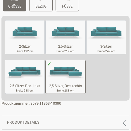
GRÖSSE
BEZUG
FÜSSE
2-Sitzer
2,5-Sitzer
3-Sitzer
Breite 192 cm
Breite 212 cm
Breite 242 cm
2-SITZER
2,5-SITZER
3-SITZER
2,5-Sitzer, Rec. links
2,5-Sitzer, Rec. rechts
Breite 288 cm
Breite 288 cm
2,5-SITZER, REC. LINKS
2,5-SITZER, REC. RECHTS
Produktnummer:
3579.11353-10390
PRODUKTDETAILS