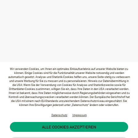
Wir verwenden Cookies, um Ihnen ein optimales Einkaufserlebnis auf unserer Website bieten zu
können. Einige Cookies sind für die Funktionalität unserer Website notwendig und werden
automatisch gesetzt. Analyse- und Statistik-Cookies helfen uns, unsere Seite stetig zu verbessern
und unsere Werbung für Sie zu messen und zu personalisieren. Hinweis zur Datenübermittlung in
die USA: Wenn Sie der Verwendung von Cookies für Analyse- und Statistikzwecke sowie für
Drittanbieter-Cookies zustimmen, willigen Sie ein, dass Ihre Daten in den USA verarbeitet werden.
Ihnen ist bekannt, dass Ihre Daten möglicherweise durch Regierungsbehörden eingesehen und zu
Kontroll- und überwachungszwecken verarbeitet werden können. Der Europäische Gerichtshof hat
die USA mit einem nach EU-Standards unzureichendem Datenschutzniveau eingeschätzt. Sie
können Ihre Einwilligungen jederzeit unter „Datenschutz“ ändern oder widerrufen.
Datenschutz
Impressum
ALLE COOKIES AKZEPTIEREN