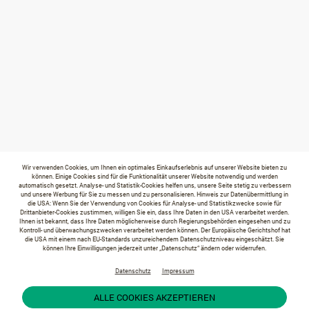
Wir verwenden Cookies, um Ihnen ein optimales Einkaufserlebnis auf unserer Website bieten zu
können. Einige Cookies sind für die Funktionalität unserer Website notwendig und werden
automatisch gesetzt. Analyse- und Statistik-Cookies helfen uns, unsere Seite stetig zu verbessern
und unsere Werbung für Sie zu messen und zu personalisieren. Hinweis zur Datenübermittlung in
die USA: Wenn Sie der Verwendung von Cookies für Analyse- und Statistikzwecke sowie für
Drittanbieter-Cookies zustimmen, willigen Sie ein, dass Ihre Daten in den USA verarbeitet werden.
Ihnen ist bekannt, dass Ihre Daten möglicherweise durch Regierungsbehörden eingesehen und zu
Kontroll- und überwachungszwecken verarbeitet werden können. Der Europäische Gerichtshof hat
die USA mit einem nach EU-Standards unzureichendem Datenschutzniveau eingeschätzt. Sie
können Ihre Einwilligungen jederzeit unter „Datenschutz“ ändern oder widerrufen.
Datenschutz
Impressum
ALLE COOKIES AKZEPTIEREN