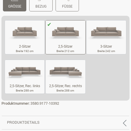
GRÖSSE
BEZUG
FÜSSE
2-Sitzer
2,5-Sitzer
3-Sitzer
Breite 192 cm
Breite 212 cm
Breite 242 cm
2-SITZER
2,5-SITZER
3-SITZER
2,5-Sitzer, Rec. links
2,5-Sitzer, Rec. rechts
Breite 288 cm
Breite 288 cm
2,5-SITZER, REC. LINKS
2,5-SITZER, REC. RECHTS
Produktnummer:
3580.9177-10392
PRODUKTDETAILS