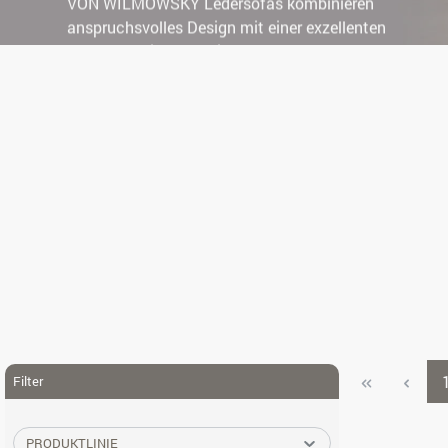
VON WILMOWSKY Ledersofas kombinieren
anspruchsvolles Design mit einer exzellenten
und langlebigen Qualität. Als zentrales
Möbelstück in Ihrem Zuhause ist es sowohl ein
ästhetischer Hingucker als auch der Ort für
Komfort und Entspannung schlechthin.
Filter
PRODUKTLINIE