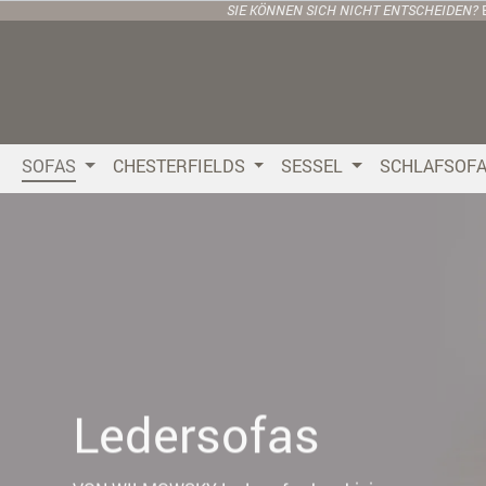
SIE KÖNNEN SICH NICHT ENTSCHEIDEN?
 Hauptinhalt springen
Zur Suche springen
Zur Hauptnavigation springen
SOFAS
CHESTERFIELDS
SESSEL
SCHLAFSOF
Ledersofas