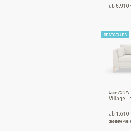
ab
5.910 
BESTSELLER
Linie VON W
Village L
ab
1.610 
gezeigte Vari