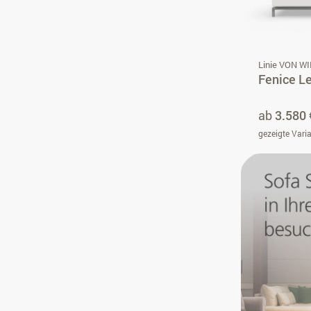
Linie VON W
Fenice L
ab
3.580 
gezeigte Vari