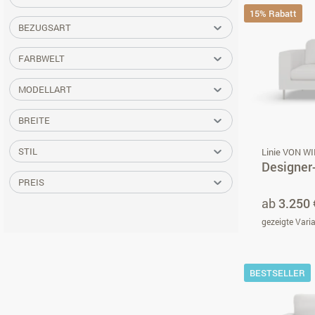
15% Rabatt
BEZUGSART
FARBWELT
MODELLART
BREITE
STIL
Linie VON W
Designer
PREIS
ab
3.250 
gezeigte Vari
BESTSELLER