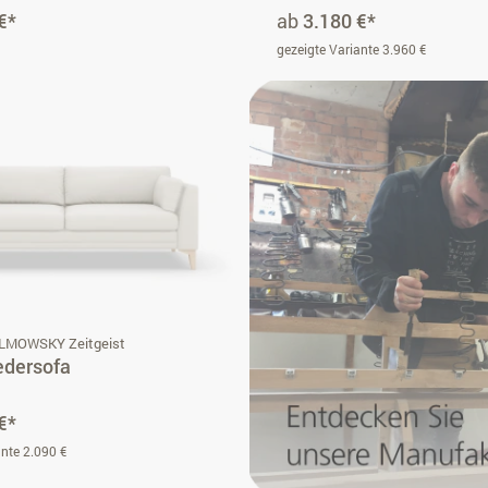
€*
ab
3.180 €*
gezeigte Variante 3.960 €
ILMOWSKY Zeitgeist
edersofa
€*
ante 2.090 €