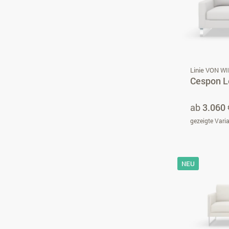
Linie VON W
Cespon L
ab
3.060 
gezeigte Vari
NEU