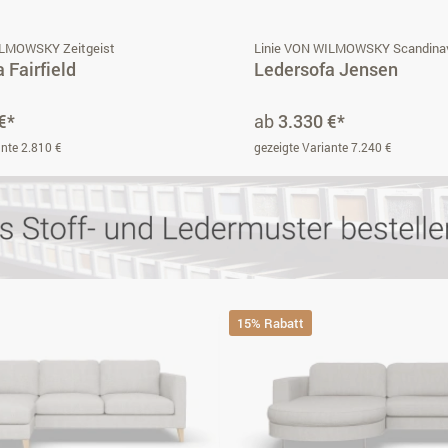
ILMOWSKY Zeitgeist
Linie VON WILMOWSKY Scandina
 Fairfield
Ledersofa Jensen
€*
ab
3.330 €*
ante 2.810 €
gezeigte Variante 7.240 €
15% Rabatt