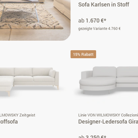
Sofa Karlsen in Stoff
ab
1.670 €*
gezeigte Variante 4.760 €
15% Rabatt
ILMOWSKY Zeitgeist
Linie VON WILMOWSKY Collezion
toffsofa
Designer-Ledersofa Gir
ab
3.250 €*