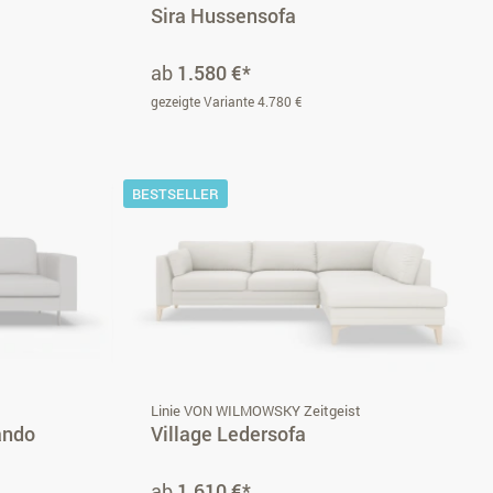
Sira Hussensofa
ab
1.580 €*
gezeigte Variante 4.780 €
BESTSELLER
i
Linie VON WILMOWSKY Zeitgeist
ando
Village Ledersofa
ab
1.610 €*