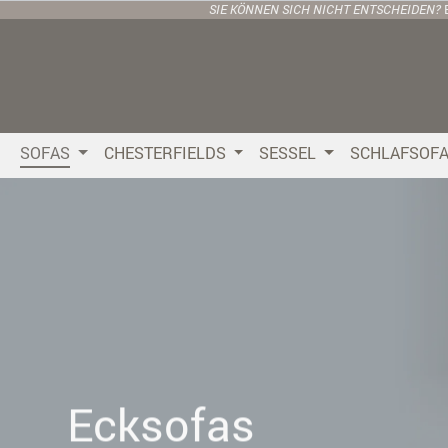
SIE KÖNNEN SICH NICHT ENTSCHEIDEN?
 Hauptinhalt springen
Zur Suche springen
Zur Hauptnavigation springen
SOFAS
CHESTERFIELDS
SESSEL
SCHLAFSOF
Ecksofas