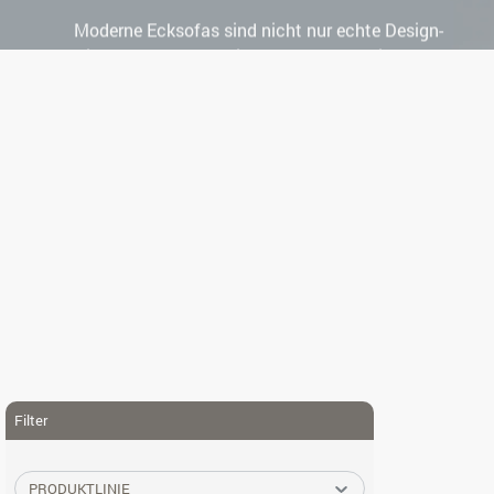
Moderne Ecksofas sind nicht nur echte Design-
Hingucker, sondern sie schaffen durch ihre
großzügige Sitzfläche enorm viel Platz für
Familie und Gäste.
Filter
PRODUKTLINIE