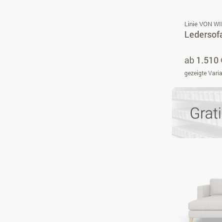
Linie VON W
Ledersofa
ab
1.510 
gezeigte Vari