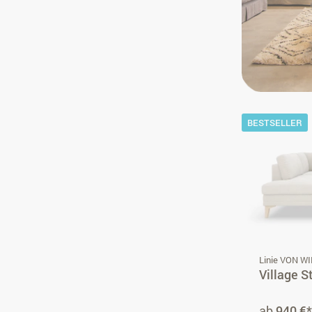
BESTSELLER
Linie VON W
Village S
ab
940 €*