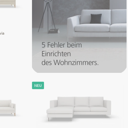
via
NEU