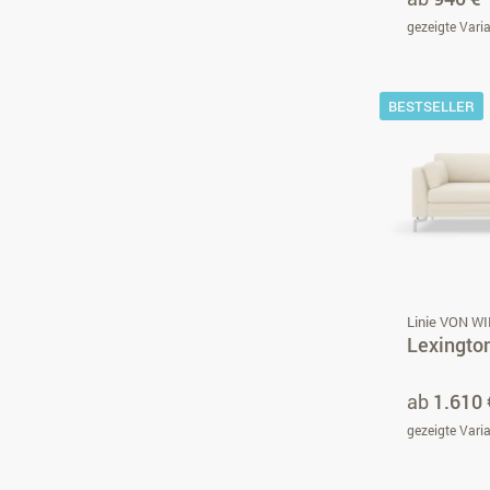
gezeigte Vari
BESTSELLER
Linie VON W
Lexingto
ab
1.610 
gezeigte Vari