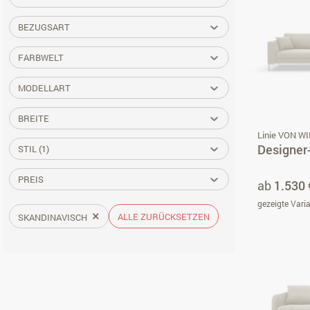
BEZUGSART
FARBWELT
MODELLART
BREITE
Linie VON W
Designer-
STIL
(1)
PREIS
ab
1.530 
gezeigte Vari
×
ALLE ZURÜCKSETZEN
SKANDINAVISCH