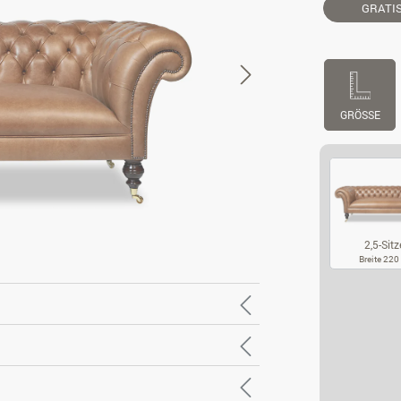
GRATI
GRÖSSE
2,5-Sitz
Breite 22
2,