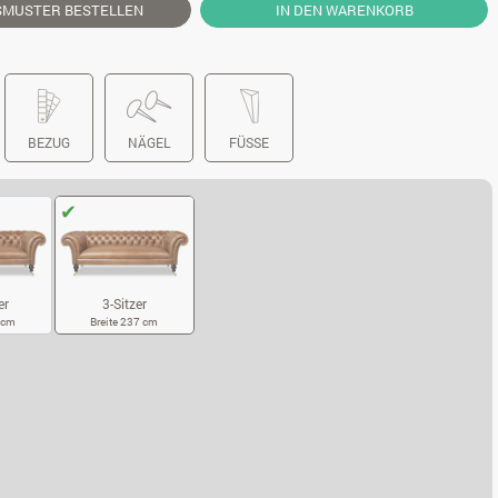
SMUSTER
BESTELLEN
IN DEN WARENKORB
BEZUG
NÄGEL
FÜSSE
er
3-Sitzer
0 cm
Breite 237 cm
5-SITZER
3-SITZER