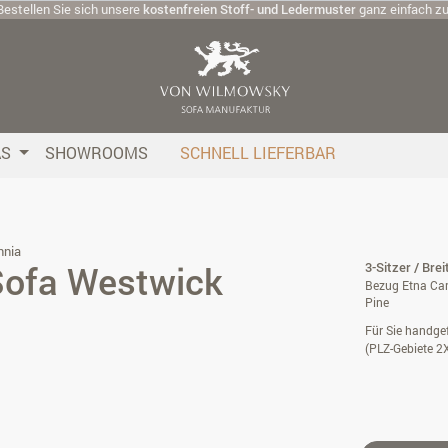
Bestellen Sie sich unsere
kostenfreien Stoff- und Ledermuster
ganz einfach z
AS
SHOWROOMS
SCHNELL LIEFERBAR
nnia
 Sofa Westwick
3-Sitzer / Bre
Bezug Etna Cam
Pine
Für Sie handgef
(PLZ-Gebiete 2