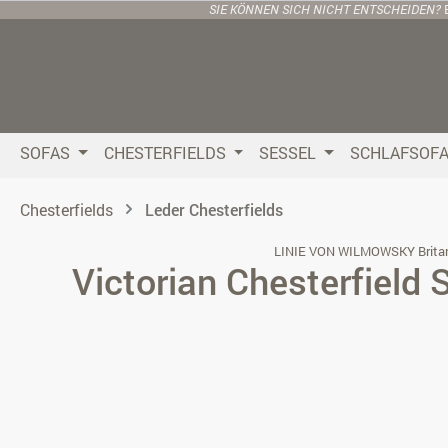
SIE KÖNNEN SICH NICHT ENTSCHEIDEN?
 Hauptinhalt springen
Zur Suche springen
Zur Hauptnavigation springen
SOFAS
CHESTERFIELDS
SESSEL
SCHLAFSOF
Chesterfields
Leder Chesterfields
LINIE VON WILMOWSKY Brita
Victorian Chesterfield
Bildergalerie überspringen