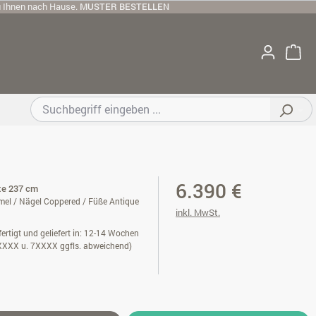
u Ihnen nach Hause.
MUSTER BESTELLEN
6.390 €
ite 237 cm
el / Nägel Coppered / Füße Antique
inkl. MwSt.
ertigt und geliefert in: 12-14 Wochen
XXXX u. 7XXXX ggfls. abweichend)