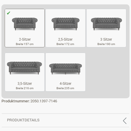
2-Sitzer
2,5-Sitzer
3 Sitzer
Breite 157 cm
Breite 172 cm
Breite 190 cm
2-SITZER
2,5-SITZER
3 SITZER
3,5-Sitzer
4-Sitzer
Breite 216 cm
Breite 235 cm
3,5-SITZER
4-SITZER
Produktnummer:
2050.1397-7146
PRODUKTDETAILS