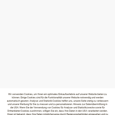
Wir verwenden Cookies, um Ihnen ein optimales Einkaufserlebnis auf unserer Website bieten zu
können. Einige Cookies sind für die Funktionalität unserer Website notwendig und werden
automatisch gesetzt. Analyse- und Statistik-Cookies helfen uns, unsere Seite stetig zu verbessern
und unsere Werbung für Sie zu messen und zu personalisieren. Hinweis zur Datenübermittlung in
die USA: Wenn Sie der Verwendung von Cookies für Analyse- und Statistikzwecke sowie für
Drittanbieter-Cookies zustimmen, willigen Sie ein, dass Ihre Daten in den USA verarbeitet werden.
Ihnen ist bekannt, dass Ihre Daten möglicherweise durch Regierungsbehörden eingesehen und zu