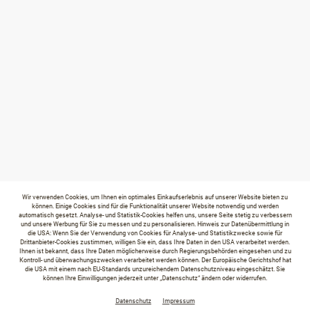
Wir verwenden Cookies, um Ihnen ein optimales Einkaufserlebnis auf unserer Website bieten zu
können. Einige Cookies sind für die Funktionalität unserer Website notwendig und werden
automatisch gesetzt. Analyse- und Statistik-Cookies helfen uns, unsere Seite stetig zu verbessern
und unsere Werbung für Sie zu messen und zu personalisieren. Hinweis zur Datenübermittlung in
die USA: Wenn Sie der Verwendung von Cookies für Analyse- und Statistikzwecke sowie für
Drittanbieter-Cookies zustimmen, willigen Sie ein, dass Ihre Daten in den USA verarbeitet werden.
Ihnen ist bekannt, dass Ihre Daten möglicherweise durch Regierungsbehörden eingesehen und zu
Kontroll- und überwachungszwecken verarbeitet werden können. Der Europäische Gerichtshof hat
die USA mit einem nach EU-Standards unzureichendem Datenschutzniveau eingeschätzt. Sie
können Ihre Einwilligungen jederzeit unter „Datenschutz“ ändern oder widerrufen.
Datenschutz
Impressum