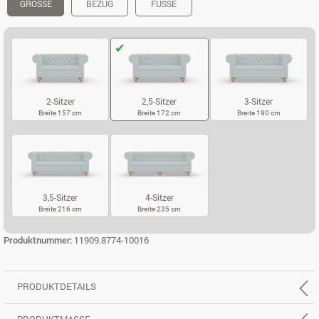
GRÖSSE
BEZUG
FÜSSE
2-Sitzer
2,5-Sitzer
3-Sitzer
Breite 157 cm
Breite 172 cm
Breite 190 cm
2-SITZER
2,5-SITZER
3-SITZER
3,5-Sitzer
4-Sitzer
Breite 216 cm
Breite 235 cm
3,5-SITZER
4-SITZER
Produktnummer:
11909.8774-10016
PRODUKTDETAILS
PRODUKTMASSE