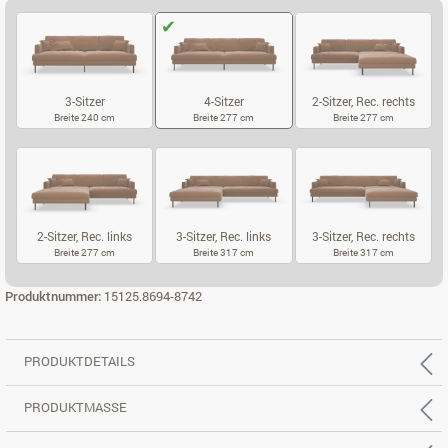
3-Sitzer
4-Sitzer
2-Sitzer, Rec. rechts
Breite 240 cm
Breite 277 cm
Breite 277 cm
3-SITZER
4-SITZER
2-SITZER, RE
2-Sitzer, Rec. links
3-Sitzer, Rec. links
3-Sitzer, Rec. rechts
Breite 277 cm
Breite 317 cm
Breite 317 cm
2-SITZER, REC. LINKS
3-SITZER, REC. LINKS
3-SITZER, RE
Produktnummer:
15125.8694-8742
PRODUKTDETAILS
PRODUKTMASSE