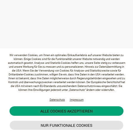
Wir verwenden Cookies, um Ihnen ein optimales Einkaufserlebnis auf unserer Website bieten zu
können. Einige Cookies sind für die Funktionalität unserer Website notwendig und werden
automatisch gesetzt. Analyse- und Statistik-Cookies helfen uns, unsere Seite stetig zu verbessern
und unsere Werbung für Sie zu messen und zu personalisieren. Hinweis zur Datenübermittlung in
die USA: Wenn Sie der Verwendung von Cookies für Analyse- und Statistikzwecke sowie für
Drittanbieter-Cookies zustimmen, willigen Sie ein, dass Ihre Daten in den USA verarbeitet werden.
Ihnen ist bekannt, dass Ihre Daten möglicherweise durch Regierungsbehörden eingesehen und zu
Kontroll- und überwachungszwecken verarbeitet werden können. Der Europäische Gerichtshof hat
die USA mit einem nach EU-Standards unzureichendem Datenschutzniveau eingeschätzt. Sie
können Ihre Einwilligungen jederzeit unter „Datenschutz“ ändern oder widerrufen.
Datenschutz
Impressum
ALLE COOKIES AKZEPTIEREN
NUR FUNKTIONALE COOKIES