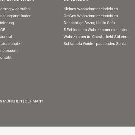
ertrag widerrufen
Kleines Wohnzimmer einrichten
Zahlungsmethoden
Großes Wohnzimmer einrichten
ieferung
Der richtige Bezug für Ihr Sofa
AGB
5 Fehler beim Wohnzimmer einrichten
iderruf
Wohnzimmer im Chesterfield-Stil einrichten
Datenschutz
Schlafsofa-Guide - passendes Schlafsofa finden
Impressum
ontakt
39 MÜNCHEN | GERMANY