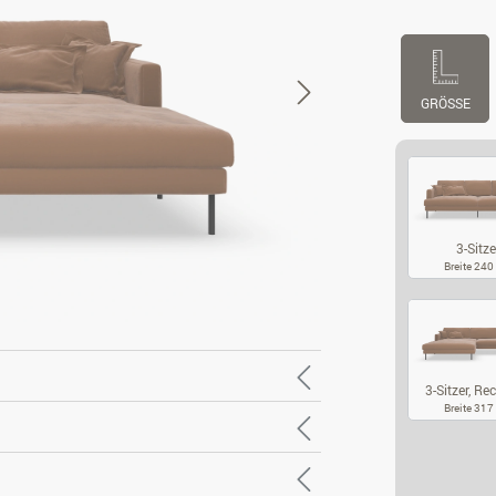
GRÖSSE
3-Sitze
Breite 24
3-
3-Sitzer, Rec
Breite 31
3-