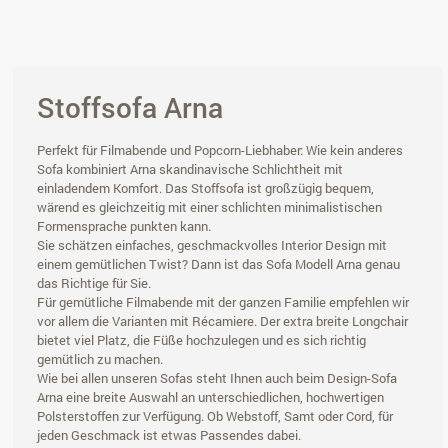
Stoffsofa Arna
Perfekt für Filmabende und Popcorn-Liebhaber: Wie kein anderes
Sofa kombiniert Arna skandinavische Schlichtheit mit
einladendem Komfort. Das Stoffsofa ist großzügig bequem,
wärend es gleichzeitig mit einer schlichten minimalistischen
Formensprache punkten kann.
Sie schätzen einfaches, geschmackvolles Interior Design mit
einem gemütlichen Twist? Dann ist das Sofa Modell Arna genau
das Richtige für Sie.
Für gemütliche Filmabende mit der ganzen Familie empfehlen wir
vor allem die Varianten mit Récamiere. Der extra breite Longchair
bietet viel Platz, die Füße hochzulegen und es sich richtig
gemütlich zu machen.
Wie bei allen unseren Sofas steht Ihnen auch beim Design-Sofa
Arna eine breite Auswahl an unterschiedlichen, hochwertigen
Polsterstoffen zur Verfügung. Ob Webstoff, Samt oder Cord, für
jeden Geschmack ist etwas Passendes dabei.