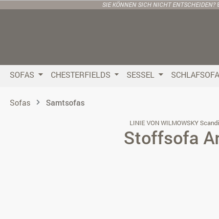
SIE KÖNNEN SICH NICHT ENTSCHEIDEN?
 Hauptinhalt springen
Zur Suche springen
Zur Hauptnavigation springen
SOFAS
CHESTERFIELDS
SESSEL
SCHLAFSOF
Sofas
Samtsofas
LINIE VON WILMOWSKY Scandi
Stoffsofa A
Bildergalerie überspringen