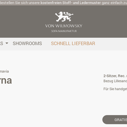
Bestellen Sie sich unsere
kostenfreien Stoff- und Ledermuster
ganz einfach z
AS
SHOWROOMS
SCHNELL LIEFERBAR
navia
rna
2-Sitzer, Rec.
Bezug Lillesand
Für Sie handgef
GRATI