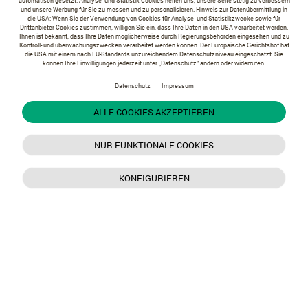
automatisch gesetzt. Analyse- und Statistik-Cookies helfen uns, unsere Seite stetig zu verbessern
und unsere Werbung für Sie zu messen und zu personalisieren. Hinweis zur Datenübermittlung in
die USA: Wenn Sie der Verwendung von Cookies für Analyse- und Statistikzwecke sowie für
Drittanbieter-Cookies zustimmen, willigen Sie ein, dass Ihre Daten in den USA verarbeitet werden.
Ihnen ist bekannt, dass Ihre Daten möglicherweise durch Regierungsbehörden eingesehen und zu
Kontroll- und überwachungszwecken verarbeitet werden können. Der Europäische Gerichtshof hat
die USA mit einem nach EU-Standards unzureichendem Datenschutzniveau eingeschätzt. Sie
können Ihre Einwilligungen jederzeit unter „Datenschutz“ ändern oder widerrufen.
Datenschutz
Impressum
ALLE COOKIES AKZEPTIEREN
NUR FUNKTIONALE COOKIES
KONFIGURIEREN