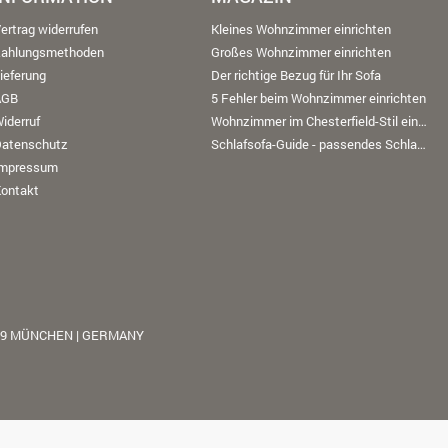
ertrag widerrufen
Kleines Wohnzimmer einrichten
Zahlungsmethoden
Großes Wohnzimmer einrichten
ieferung
Der richtige Bezug für Ihr Sofa
AGB
5 Fehler beim Wohnzimmer einrichten
iderruf
Wohnzimmer im Chesterfield-Stil einrichten
Datenschutz
Schlafsofa-Guide - passendes Schlafsofa finden
Impressum
ontakt
39 MÜNCHEN | GERMANY