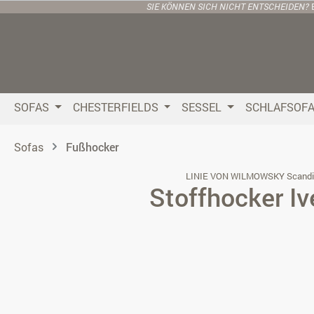
SIE KÖNNEN SICH NICHT ENTSCHEIDEN?
 Hauptinhalt springen
Zur Suche springen
Zur Hauptnavigation springen
SOFAS
CHESTERFIELDS
SESSEL
SCHLAFSOF
Sofas
Fußhocker
LINIE VON WILMOWSKY Scandi
Stoffhocker Iv
Bildergalerie überspringen