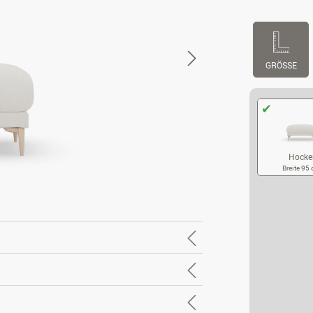
GRÖSSE
Hocke
Breite 95
HO