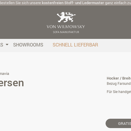
Bestellen Sie sich unsere
kostenfreien Stoff- und Ledermuster
ganz einfach z
AS
SHOWROOMS
SCHNELL LIEFERBAR
navia
ersen
Hocker / Brei
Bezug Farsund I
Für Sie handgef
GRATI