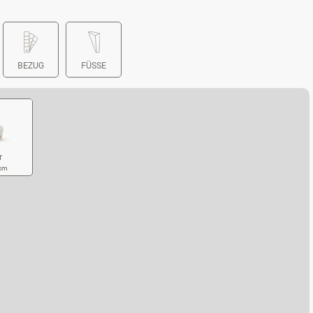
BEZUG
FÜSSE
r
 cm
CKER