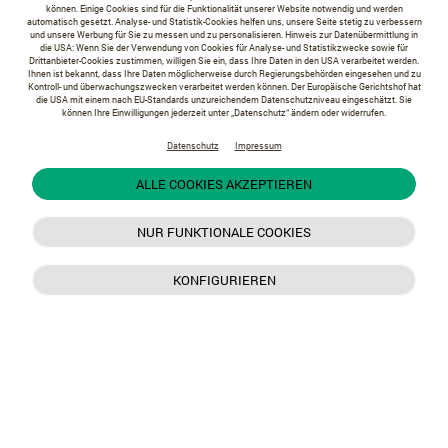
können. Einige Cookies sind für die Funktionalität unserer Website notwendig und werden
automatisch gesetzt. Analyse- und Statistik-Cookies helfen uns, unsere Seite stetig zu verbessern
und unsere Werbung für Sie zu messen und zu personalisieren. Hinweis zur Datenübermittlung in
die USA: Wenn Sie der Verwendung von Cookies für Analyse- und Statistikzwecke sowie für
Drittanbieter-Cookies zustimmen, willigen Sie ein, dass Ihre Daten in den USA verarbeitet werden.
Ihnen ist bekannt, dass Ihre Daten möglicherweise durch Regierungsbehörden eingesehen und zu
Kontroll- und überwachungszwecken verarbeitet werden können. Der Europäische Gerichtshof hat
die USA mit einem nach EU-Standards unzureichendem Datenschutzniveau eingeschätzt. Sie
können Ihre Einwilligungen jederzeit unter „Datenschutz“ ändern oder widerrufen.
Datenschutz
Impressum
ALLE COOKIES AKZEPTIEREN
NUR FUNKTIONALE COOKIES
KONFIGURIEREN