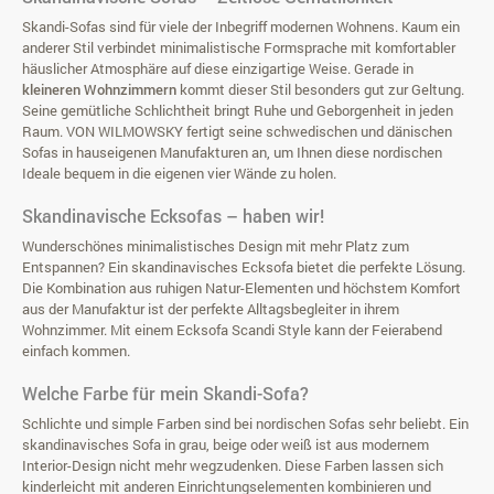
Skandi-Sofas sind für viele der Inbegriff modernen Wohnens. Kaum ein
anderer Stil verbindet minimalistische Formsprache mit komfortabler
häuslicher Atmosphäre auf diese einzigartige Weise. Gerade in
kleineren Wohnzimmern
kommt dieser Stil besonders gut zur Geltung.
Seine gemütliche Schlichtheit bringt Ruhe und Geborgenheit in jeden
Raum. VON WILMOWSKY fertigt seine schwedischen und dänischen
Sofas in hauseigenen Manufakturen an, um Ihnen diese nordischen
Ideale bequem in die eigenen vier Wände zu holen.
Skandinavische Ecksofas – haben wir!
Wunderschönes minimalistisches Design mit mehr Platz zum
Entspannen? Ein
skandinavisches Ecksofa
bietet die perfekte Lösung.
Die Kombination aus ruhigen Natur-Elementen und höchstem Komfort
aus der Manufaktur ist der perfekte Alltagsbegleiter in ihrem
Wohnzimmer. Mit einem Ecksofa Scandi Style kann der Feierabend
einfach kommen.
Welche Farbe für mein Skandi-Sofa?
Schlichte und simple Farben sind bei nordischen Sofas sehr beliebt. Ein
skandinavisches Sofa in
grau
,
beige
oder
weiß
ist aus modernem
Interior-Design nicht mehr wegzudenken. Diese Farben lassen sich
kinderleicht mit anderen Einrichtungselementen kombinieren und