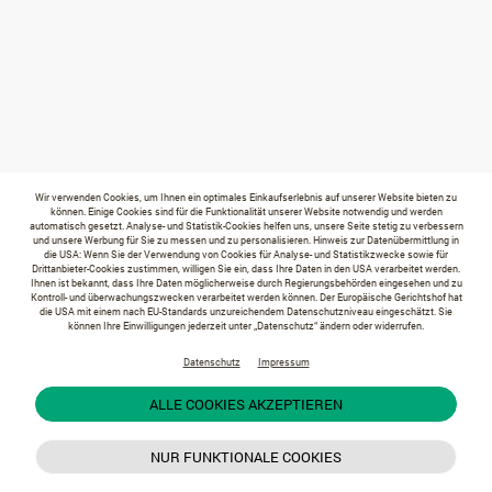
Wir verwenden Cookies, um Ihnen ein optimales Einkaufserlebnis auf unserer Website bieten zu
können. Einige Cookies sind für die Funktionalität unserer Website notwendig und werden
automatisch gesetzt. Analyse- und Statistik-Cookies helfen uns, unsere Seite stetig zu verbessern
und unsere Werbung für Sie zu messen und zu personalisieren. Hinweis zur Datenübermittlung in
die USA: Wenn Sie der Verwendung von Cookies für Analyse- und Statistikzwecke sowie für
Drittanbieter-Cookies zustimmen, willigen Sie ein, dass Ihre Daten in den USA verarbeitet werden.
Ihnen ist bekannt, dass Ihre Daten möglicherweise durch Regierungsbehörden eingesehen und zu
Kontroll- und überwachungszwecken verarbeitet werden können. Der Europäische Gerichtshof hat
die USA mit einem nach EU-Standards unzureichendem Datenschutzniveau eingeschätzt. Sie
können Ihre Einwilligungen jederzeit unter „Datenschutz“ ändern oder widerrufen.
Datenschutz
Impressum
ALLE COOKIES AKZEPTIEREN
NUR FUNKTIONALE COOKIES