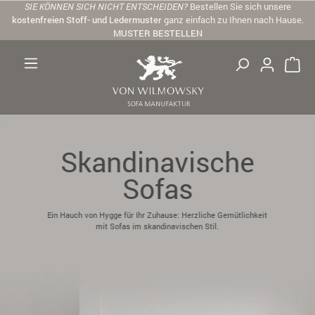
SIE KÖNNEN SICH NICHT ENTSCHEIDEN?
Bestellen Sie sich unsere
Zum Hauptinhalt springen
kostenfreien Stoff- und Ledermuster
ganz einfach zu Ihnen nach Hause.
MUSTER BESTELLEN
Skandinavische
Sofas
Ein Hauch von Hygge für Ihr Zuhause: Herzliche Gemütlichkeit
mit Sofas im skandinavischen Stil.