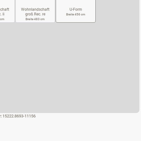
chaft
Wohnlandschaft
U-Form
 li
groß Rec. re
Breite 456 cm
3 cm
Breite 483 cm
U-FORM
HNLANDSCHAFT GROSS REC. LI
WOHNLANDSCHAFT GROSS REC. RE
r:
15222.8693-11156