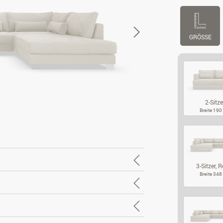
GRÖSSE
2-Sitze
Breite 19
2-
3-Sitzer, Re
Breite 34
3-