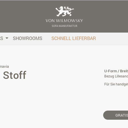
AS
SHOWROOMS
SCHNELL LIEFERBAR
navia
 Stoff
U-Form / Brei
Bezug Lillesand
Für Sie handgef
GRATI