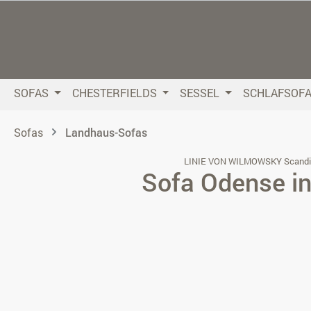
 Hauptinhalt springen
Zur Suche springen
Zur Hauptnavigation springen
SOFAS
CHESTERFIELDS
SESSEL
SCHLAFSOF
Sofas
Landhaus-Sofas
LINIE VON WILMOWSKY Scandi
Sofa Odense in
Bildergalerie überspringen