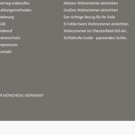
ertrag widerrufen
Kleines Wohnzimmer einrichten
Zahlungsmethoden
Großes Wohnzimmer einrichten
ieferung
Der richtige Bezug für Ihr Sofa
AGB
5 Fehler beim Wohnzimmer einrichten
iderruf
Wohnzimmer im Chesterfield-Stil einrichten
Datenschutz
Schlafsofa-Guide - passendes Schlafsofa finden
Impressum
ontakt
39 MÜNCHEN | GERMANY