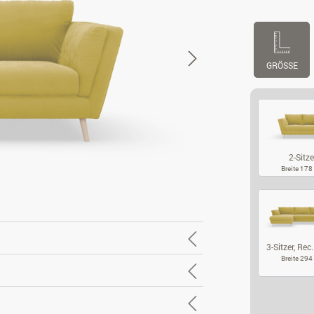
GRÖSSE
2-Sitze
Breite 17
2-
3-Sitzer, Rec. 
Breite 29
3-