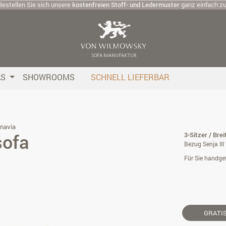
Bestellen Sie sich unsere
kostenfreien Stoff- und Ledermuster
ganz einfach z
AS
SHOWROOMS
SCHNELL LIEFERBAR
navia
sofa
3-Sitzer / Bre
Bezug Senja III
Für Sie handgef
GRATI