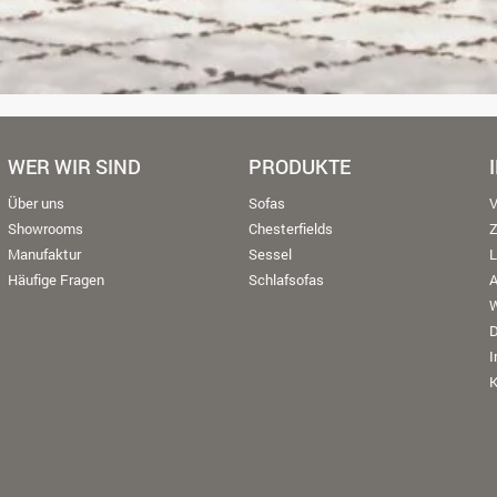
WER WIR SIND
PRODUKTE
Über uns
Sofas
V
Showrooms
Chesterfields
Manufaktur
Sessel
L
Häufige Fragen
Schlafsofas
W
K