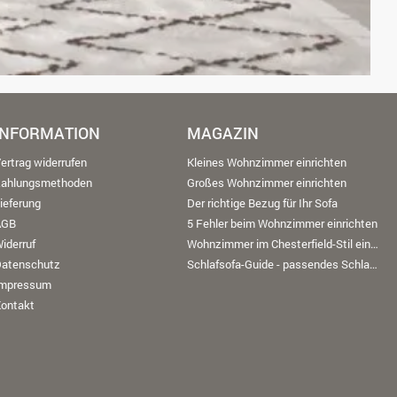
INFORMATION
MAGAZIN
ertrag widerrufen
Kleines Wohnzimmer einrichten
Zahlungsmethoden
Großes Wohnzimmer einrichten
ieferung
Der richtige Bezug für Ihr Sofa
AGB
5 Fehler beim Wohnzimmer einrichten
iderruf
Wohnzimmer im Chesterfield-Stil einrichten
Datenschutz
Schlafsofa-Guide - passendes Schlafsofa finden
Impressum
ontakt