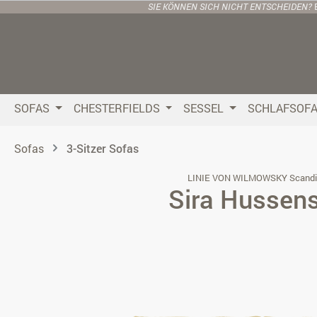
SIE KÖNNEN SICH NICHT ENTSCHEIDEN?
 Hauptinhalt springen
Zur Suche springen
Zur Hauptnavigation springen
SOFAS
CHESTERFIELDS
SESSEL
SCHLAFSOF
Sofas
3-Sitzer Sofas
LINIE VON WILMOWSKY Scandi
Sira Hussen
Bildergalerie überspringen