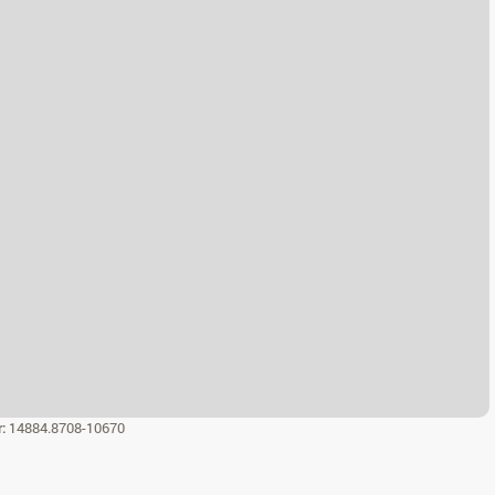
r:
14884.8708-10670