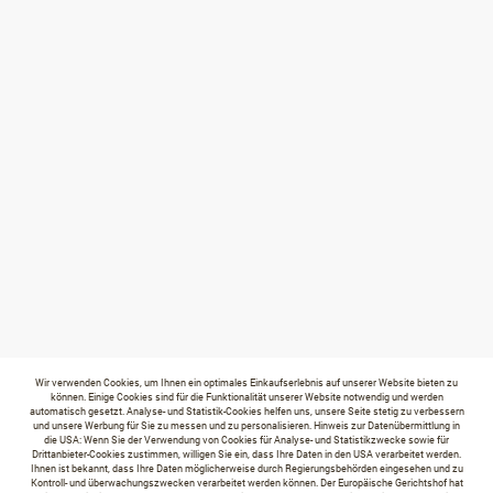
Wir verwenden Cookies, um Ihnen ein optimales Einkaufserlebnis auf unserer Website bieten zu
können. Einige Cookies sind für die Funktionalität unserer Website notwendig und werden
automatisch gesetzt. Analyse- und Statistik-Cookies helfen uns, unsere Seite stetig zu verbessern
und unsere Werbung für Sie zu messen und zu personalisieren. Hinweis zur Datenübermittlung in
die USA: Wenn Sie der Verwendung von Cookies für Analyse- und Statistikzwecke sowie für
Drittanbieter-Cookies zustimmen, willigen Sie ein, dass Ihre Daten in den USA verarbeitet werden.
Ihnen ist bekannt, dass Ihre Daten möglicherweise durch Regierungsbehörden eingesehen und zu
Kontroll- und überwachungszwecken verarbeitet werden können. Der Europäische Gerichtshof hat