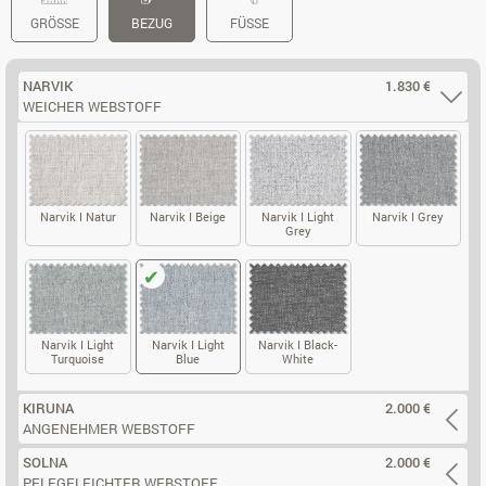
GRÖSSE
BEZUG
FÜSSE
NARVIK
1.830 €
WEICHER WEBSTOFF
Narvik I Natur
Narvik I Beige
Narvik I Light
Narvik I Grey
Grey
NARVIK I NATUR
NARVIK I BEIGE
NARVIK I G
NARVIK I LIGHT GREY
Narvik I Light
Narvik I Light
Narvik I Black-
Turquoise
Blue
White
NARVIK I LIGHT TURQUOISE
NARVIK I LIGHT BLUE
NARVIK I BLACK-WHITE
KIRUNA
2.000 €
ANGENEHMER WEBSTOFF
SOLNA
2.000 €
PFLEGELEICHTER WEBSTOFF