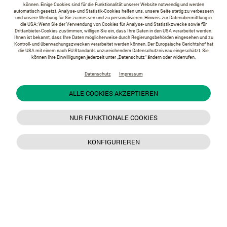
können. Einige Cookies sind für die Funktionalität unserer Website notwendig und werden
automatisch gesetzt. Analyse- und Statistik-Cookies helfen uns, unsere Seite stetig zu verbessern
und unsere Werbung für Sie zu messen und zu personalisieren. Hinweis zur Datenübermittlung in
die USA: Wenn Sie der Verwendung von Cookies für Analyse- und Statistikzwecke sowie für
Drittanbieter-Cookies zustimmen, willigen Sie ein, dass Ihre Daten in den USA verarbeitet werden.
Ihnen ist bekannt, dass Ihre Daten möglicherweise durch Regierungsbehörden eingesehen und zu
Kontroll- und überwachungszwecken verarbeitet werden können. Der Europäische Gerichtshof hat
die USA mit einem nach EU-Standards unzureichendem Datenschutzniveau eingeschätzt. Sie
können Ihre Einwilligungen jederzeit unter „Datenschutz“ ändern oder widerrufen.
Datenschutz
Impressum
ALLE COOKIES AKZEPTIEREN
NUR FUNKTIONALE COOKIES
KONFIGURIEREN