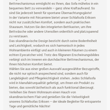
Bettmechanismus ermöglicht es Ihnen, das Sofa mühelos in ein
bequemes Bett zu verwandeln – ganz ohne Kraftaufwand. So
sind Sie jederzeit bereit für spontane Übernachtungsgäste!
In der Variante mit Récamiere bietet unser Schlafsofa Eriksen
nicht nur zusätzlichen Komfort, sondern auch praktischen
Stauraum. Nutzen Sie den integrierten Bettkasten, um Ihre
Bettwäsche oder andere Utensilien ordentlich und platzsparend
zu verstauen.
Das skandinavische Design besticht durch seine Bodenfreiheit
und Leichtigkeit, wodurch es sich harmonisch in jedes
Wohnambiente einfügt und auch in kleineren Räumen zu einem
echten Eyecatcher wird. Trotz des filigranen Erscheinungsbildes
verbirgt sich im Inneren ein durchdachter Bettmechanismus, der
Ihnen höchsten Komfort bietet.
Wählen Sie aus einer großen Auswahl ausgewählter Bezugstoffe,
die nicht nur optisch ansprechend sind, sondern auch für
Langlebigkeit und Pflegeleichtigkeit stehen. Jedes Schlafsofa
wird in Manufakturqualität gefertigt, um Ihnen ein Produkt zu
bieten, das sowohl ästhetisch als auch funktional überzeugt.
Verleihen Sie Ihrem Wohnraum einen Hauch von
skandinavischem Flair und genießen Sie die Vielseitigkeit
unseres Schlafsofas Eriksen – der ideale Begleiter für entspannte
Tage und gemütliche Nächte!