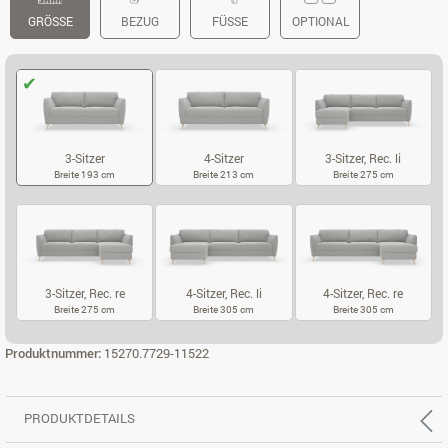
GRÖSSE
BEZUG
FÜSSE
OPTIONAL
3-Sitzer
4-Sitzer
3-Sitzer, Rec. li
Breite 193 cm
Breite 213 cm
Breite 275 cm
3-SITZER
4-SITZER
3-SITZER, REC.
3-Sitzer, Rec. re
4-Sitzer, Rec. li
4-Sitzer, Rec. re
Breite 275 cm
Breite 305 cm
Breite 305 cm
3-SITZER, REC. RE
4-SITZER, REC. LI
4-SITZER, REC
Produktnummer:
15270.7729-11522
PRODUKTDETAILS