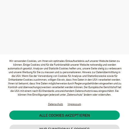
Wir verwenden Cookies, um Ihnen ein optimales Einkaufserlebnis auf unserer Website bieten zu
können. Einige Cookies sind für die Funktionalität unserer Website notwendig und werden
automatisch gesetzt. Analyse- und Statistik-Cookies helfen uns, unsere Seite stetig zu verbessern
und unsere Werbung für Sie zu messen und zu personalisieren. Hinweis zur Datenübermittlung in
die USA: Wenn Sie der Verwendung von Cookies für Analyse- und Statistikzwecke sowie für
Drittanbieter-Cookies zustimmen, willigen Sie ein, dass Ihre Daten in den USA verarbeitet werden.
Ihnen ist bekannt, dass Ihre Daten möglicherweise durch Regierungsbehörden eingesehen und zu
Kontroll- und überwachungszwecken verarbeitet werden können. Der Europäische Gerichtshof hat
die USA mit einem nach EU-Standards unzureichendem Datenschutzniveau eingeschätzt. Sie
können Ihre Einwilligungen jederzeit unter „Datenschutz“ ändern oder widerrufen.
Datenschutz
Impressum
ALLE COOKIES AKZEPTIEREN