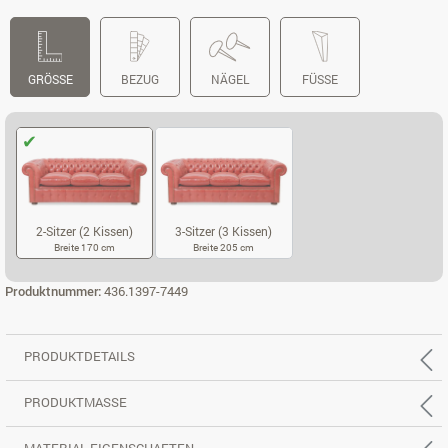
GRÖSSE
BEZUG
NÄGEL
FÜSSE
2-Sitzer (2 Kissen)
3-Sitzer (3 Kissen)
Breite 170 cm
Breite 205 cm
2-SITZER (2 KISSEN)
3-SITZER (3 KISSEN)
Produktnummer:
436.1397-7449
PRODUKTDETAILS
PRODUKTMASSE