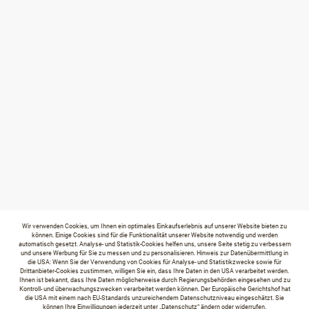
Wir verwenden Cookies, um Ihnen ein optimales Einkaufserlebnis auf unserer Website bieten zu
können. Einige Cookies sind für die Funktionalität unserer Website notwendig und werden
automatisch gesetzt. Analyse- und Statistik-Cookies helfen uns, unsere Seite stetig zu verbessern
und unsere Werbung für Sie zu messen und zu personalisieren. Hinweis zur Datenübermittlung in
die USA: Wenn Sie der Verwendung von Cookies für Analyse- und Statistikzwecke sowie für
Drittanbieter-Cookies zustimmen, willigen Sie ein, dass Ihre Daten in den USA verarbeitet werden.
Ihnen ist bekannt, dass Ihre Daten möglicherweise durch Regierungsbehörden eingesehen und zu
Kontroll- und überwachungszwecken verarbeitet werden können. Der Europäische Gerichtshof hat
die USA mit einem nach EU-Standards unzureichendem Datenschutzniveau eingeschätzt. Sie
können Ihre Einwilligungen jederzeit unter „Datenschutz“ ändern oder widerrufen.