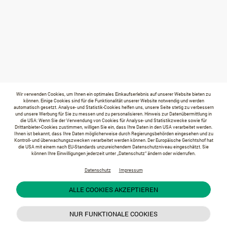
Wir verwenden Cookies, um Ihnen ein optimales Einkaufserlebnis auf unserer Website bieten zu
können. Einige Cookies sind für die Funktionalität unserer Website notwendig und werden
automatisch gesetzt. Analyse- und Statistik-Cookies helfen uns, unsere Seite stetig zu verbessern
und unsere Werbung für Sie zu messen und zu personalisieren. Hinweis zur Datenübermittlung in
die USA: Wenn Sie der Verwendung von Cookies für Analyse- und Statistikzwecke sowie für
Drittanbieter-Cookies zustimmen, willigen Sie ein, dass Ihre Daten in den USA verarbeitet werden.
Ihnen ist bekannt, dass Ihre Daten möglicherweise durch Regierungsbehörden eingesehen und zu
Kontroll- und überwachungszwecken verarbeitet werden können. Der Europäische Gerichtshof hat
die USA mit einem nach EU-Standards unzureichendem Datenschutzniveau eingeschätzt. Sie
können Ihre Einwilligungen jederzeit unter „Datenschutz“ ändern oder widerrufen.
Datenschutz
Impressum
ALLE COOKIES AKZEPTIEREN
NUR FUNKTIONALE COOKIES