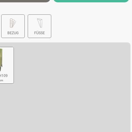
BEZUG
FÜSSE
H109
 cm
5XT84XH109