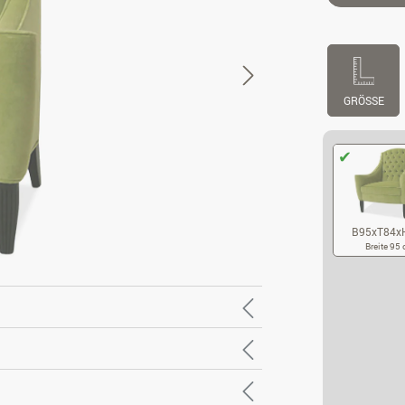
GRÖSSE
B95xT84x
Breite 95
B9