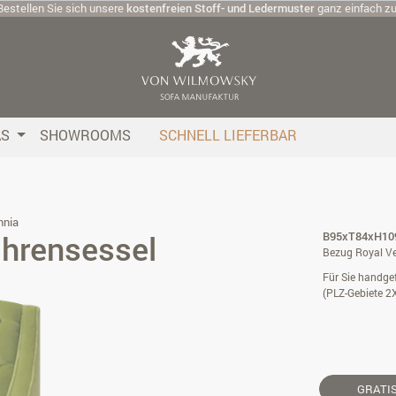
Bestellen Sie sich unsere
kostenfreien Stoff- und Ledermuster
ganz einfach z
AS
SHOWROOMS
SCHNELL LIEFERBAR
nnia
Ohrensessel
B95xT84xH109
Bezug Royal Ve
Für Sie handgef
(PLZ-Gebiete 2
GRATI