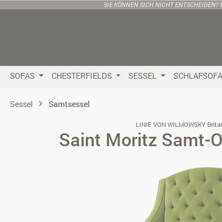
SIE KÖNNEN SICH NICHT ENTSCHEIDEN?
 Hauptinhalt springen
Zur Suche springen
Zur Hauptnavigation springen
SOFAS
CHESTERFIELDS
SESSEL
SCHLAFSOF
Sessel
Samtsessel
LINIE VON WILMOWSKY Brita
Saint Moritz Samt-
Bildergalerie überspringen