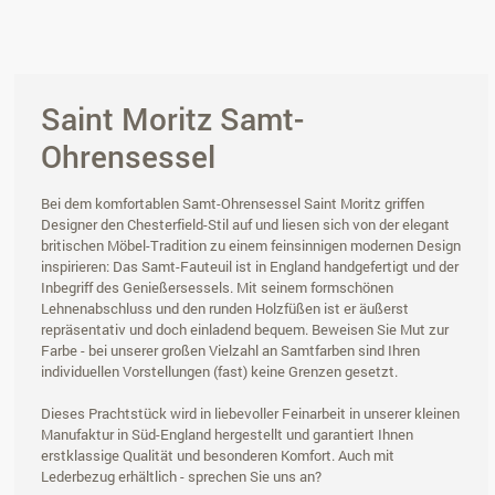
Saint Moritz Samt-
Ohrensessel
Bei dem komfortablen Samt-Ohrensessel Saint Moritz griffen
Designer den Chesterfield-Stil auf und liesen sich von der elegant
britischen Möbel-Tradition zu einem feinsinnigen modernen Design
inspirieren: Das Samt-Fauteuil ist in England handgefertigt und der
Inbegriff des Genießersessels. Mit seinem formschönen
Lehnenabschluss und den runden Holzfüßen ist er äußerst
repräsentativ und doch einladend bequem. Beweisen Sie Mut zur
Farbe - bei unserer großen Vielzahl an Samtfarben sind Ihren
individuellen Vorstellungen (fast) keine Grenzen gesetzt.
Dieses Prachtstück wird in liebevoller Feinarbeit in unserer kleinen
Manufaktur in Süd-England hergestellt und garantiert Ihnen
erstklassige Qualität und besonderen Komfort. Auch mit
Lederbezug erhältlich - sprechen Sie uns an?