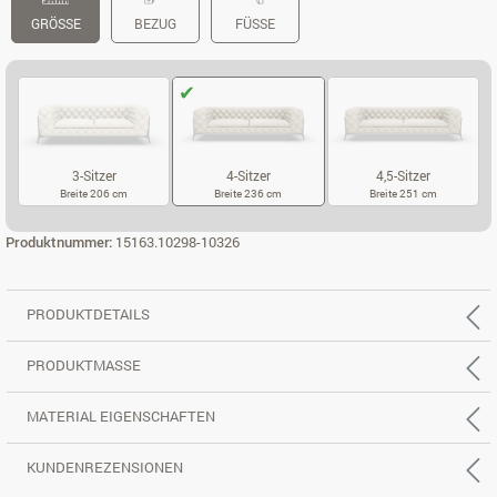
GRÖSSE
BEZUG
FÜSSE
3-Sitzer
4-Sitzer
4,5-Sitzer
Breite 206 cm
Breite 236 cm
Breite 251 cm
3-SITZER
4-SITZER
4,5-SITZER
Produktnummer:
15163.10298-10326
PRODUKTDETAILS
PRODUKTMASSE
MATERIAL EIGENSCHAFTEN
KUNDENREZENSIONEN