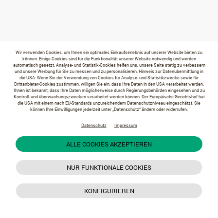
Wir verwenden Cookies, um Ihnen ein optimales Einkaufserlebnis auf unserer Website bieten zu
können. Einige Cookies sind für die Funktionalität unserer Website notwendig und werden
automatisch gesetzt. Analyse- und Statistik-Cookies helfen uns, unsere Seite stetig zu verbessern
und unsere Werbung für Sie zu messen und zu personalisieren. Hinweis zur Datenübermittlung in
die USA: Wenn Sie der Verwendung von Cookies für Analyse- und Statistikzwecke sowie für
Drittanbieter-Cookies zustimmen, willigen Sie ein, dass Ihre Daten in den USA verarbeitet werden.
Ihnen ist bekannt, dass Ihre Daten möglicherweise durch Regierungsbehörden eingesehen und zu
Kontroll- und überwachungszwecken verarbeitet werden können. Der Europäische Gerichtshof hat
die USA mit einem nach EU-Standards unzureichendem Datenschutzniveau eingeschätzt. Sie
können Ihre Einwilligungen jederzeit unter „Datenschutz“ ändern oder widerrufen.
Datenschutz
Impressum
ALLE COOKIES AKZEPTIEREN
NUR FUNKTIONALE COOKIES
KONFIGURIEREN