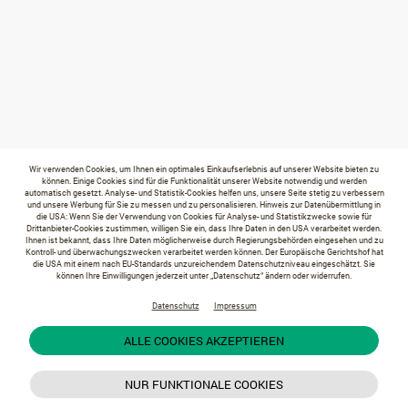
Wir verwenden Cookies, um Ihnen ein optimales Einkaufserlebnis auf unserer Website bieten zu
können. Einige Cookies sind für die Funktionalität unserer Website notwendig und werden
automatisch gesetzt. Analyse- und Statistik-Cookies helfen uns, unsere Seite stetig zu verbessern
und unsere Werbung für Sie zu messen und zu personalisieren. Hinweis zur Datenübermittlung in
die USA: Wenn Sie der Verwendung von Cookies für Analyse- und Statistikzwecke sowie für
Drittanbieter-Cookies zustimmen, willigen Sie ein, dass Ihre Daten in den USA verarbeitet werden.
Ihnen ist bekannt, dass Ihre Daten möglicherweise durch Regierungsbehörden eingesehen und zu
Kontroll- und überwachungszwecken verarbeitet werden können. Der Europäische Gerichtshof hat
die USA mit einem nach EU-Standards unzureichendem Datenschutzniveau eingeschätzt. Sie
können Ihre Einwilligungen jederzeit unter „Datenschutz“ ändern oder widerrufen.
Datenschutz
Impressum
ALLE COOKIES AKZEPTIEREN
NUR FUNKTIONALE COOKIES