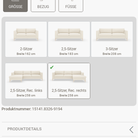
GRÖSSE
BEZUG
FÜSSE
2-Sitzer
2,5-Sitzer
3-Sitzer
Breite 162 cm
Breite 183 cm
Breite 208 cm
2-SITZER
2,5-SITZER
3-SITZER
2,5-Sitzer, Rec. links
2,5-Sitzer, Rec. rechts
Breite 258 cm
Breite 258 cm
2,5-SITZER, REC. LINKS
2,5-SITZER, REC. RECHTS
Produktnummer:
15141.8326-9194
PRODUKTDETAILS