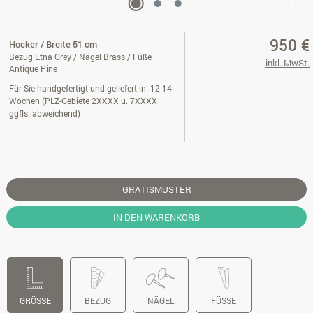
950 €
Hocker / Breite 51 cm
Bezug Etna Grey / Nägel Brass / Füße
inkl. MwSt.
Antique Pine
Für Sie handgefertigt und geliefert in: 12-14
Wochen (PLZ-Gebiete 2XXXX u. 7XXXX
ggfls. abweichend)
GRATISMUSTER
IN DEN WARENKORB
GRÖSSE
BEZUG
NÄGEL
FÜSSE