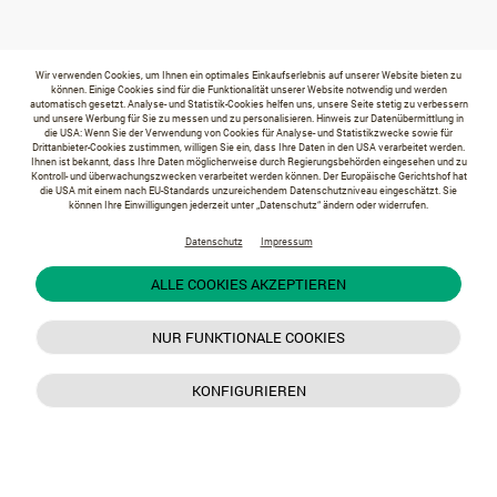
Wir verwenden Cookies, um Ihnen ein optimales Einkaufserlebnis auf unserer Website bieten zu
können. Einige Cookies sind für die Funktionalität unserer Website notwendig und werden
automatisch gesetzt. Analyse- und Statistik-Cookies helfen uns, unsere Seite stetig zu verbessern
und unsere Werbung für Sie zu messen und zu personalisieren. Hinweis zur Datenübermittlung in
die USA: Wenn Sie der Verwendung von Cookies für Analyse- und Statistikzwecke sowie für
Drittanbieter-Cookies zustimmen, willigen Sie ein, dass Ihre Daten in den USA verarbeitet werden.
Ihnen ist bekannt, dass Ihre Daten möglicherweise durch Regierungsbehörden eingesehen und zu
Kontroll- und überwachungszwecken verarbeitet werden können. Der Europäische Gerichtshof hat
die USA mit einem nach EU-Standards unzureichendem Datenschutzniveau eingeschätzt. Sie
können Ihre Einwilligungen jederzeit unter „Datenschutz“ ändern oder widerrufen.
Datenschutz
Impressum
ALLE COOKIES AKZEPTIEREN
NUR FUNKTIONALE COOKIES
KONFIGURIEREN