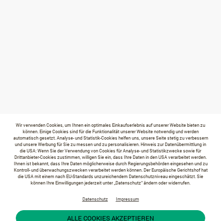
Wir verwenden Cookies, um Ihnen ein optimales Einkaufserlebnis auf unserer Website bieten zu
können. Einige Cookies sind für die Funktionalität unserer Website notwendig und werden
automatisch gesetzt. Analyse- und Statistik-Cookies helfen uns, unsere Seite stetig zu verbessern
und unsere Werbung für Sie zu messen und zu personalisieren. Hinweis zur Datenübermittlung in
die USA: Wenn Sie der Verwendung von Cookies für Analyse- und Statistikzwecke sowie für
Drittanbieter-Cookies zustimmen, willigen Sie ein, dass Ihre Daten in den USA verarbeitet werden.
Ihnen ist bekannt, dass Ihre Daten möglicherweise durch Regierungsbehörden eingesehen und zu
Kontroll- und überwachungszwecken verarbeitet werden können. Der Europäische Gerichtshof hat
die USA mit einem nach EU-Standards unzureichendem Datenschutzniveau eingeschätzt. Sie
können Ihre Einwilligungen jederzeit unter „Datenschutz“ ändern oder widerrufen.
Datenschutz
Impressum
ALLE COOKIES AKZEPTIEREN