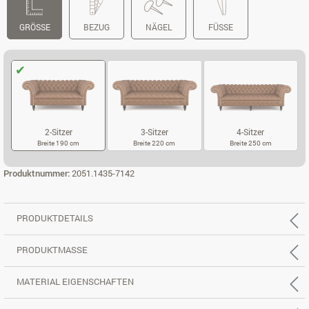
GRÖSSE
BEZUG
NÄGEL
FÜSSE
2-Sitzer
3-Sitzer
4-Sitzer
Breite 190 cm
Breite 220 cm
Breite 250 cm
2-SITZER
3-SITZER
4-SITZER
Produktnummer:
2051.1435-7142
PRODUKTDETAILS
PRODUKTMASSE
MATERIAL EIGENSCHAFTEN