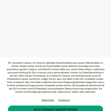
Wir verwenden Cookies, um Ihnen ein optimales Einkaufserlebnis auf unserer Website bieten zu
können. Einige Cookies sind für die Funktionalität unserer Website notwendig und werden
automatisch gesetzt. Analyse- und Statistik-Cookies helfen uns, unsere Seite stetig zu verbessern
und unsere Werbung für Sie zu messen und zu personalisieren. Hinweis zur Datenübermittlung in
die USA: Wenn Sie der Verwendung von Cookies für Analyse- und Statistikzwecke sowie für
Drittanbieter-Cookies zustimmen, willigen Sie ein, dass Ihre Daten in den USA verarbeitet werden.
Ihnen ist bekannt, dass Ihre Daten möglicherweise durch Regierungsbehörden eingesehen und zu
Kontroll- und überwachungszwecken verarbeitet werden können. Der Europäische Gerichtshof hat
die USA mit einem nach EU-Standards unzureichendem Datenschutzniveau eingeschätzt. Sie
können Ihre Einwilligungen jederzeit unter „Datenschutz“ ändern oder widerrufen.
Datenschutz
Impressum
ALLE COOKIES AKZEPTIEREN