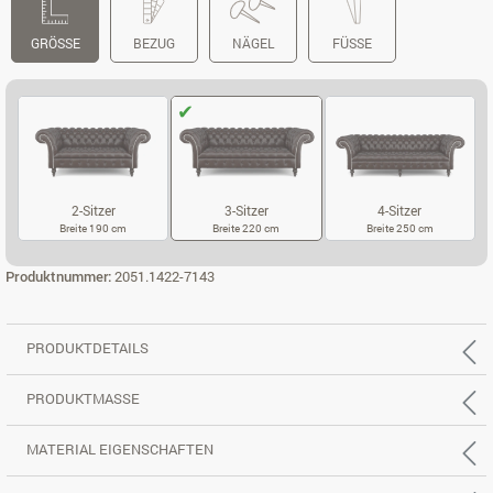
GRÖSSE
BEZUG
NÄGEL
FÜSSE
2-Sitzer
3-Sitzer
4-Sitzer
Breite 190 cm
Breite 220 cm
Breite 250 cm
2-SITZER
3-SITZER
4-SITZER
Produktnummer:
2051.1422-7143
PRODUKTDETAILS
PRODUKTMASSE
MATERIAL EIGENSCHAFTEN