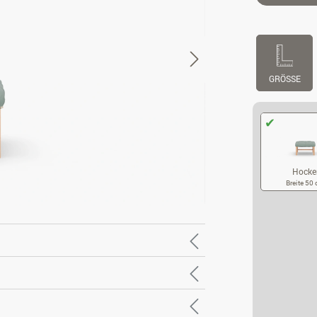
GRÖSSE
Hocke
Breite 50
HO