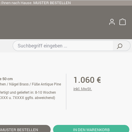
u Ihnen nach Hause.
MUSTER BESTELLEN
1.060 €
te 50 cm
chen / Nägel Brass / Füße Antique Pine
inkl. MwSt.
ertigt und geliefert in: 8-10 Wochen
XXXX u. 7XXXX ggfls. abweichend)
SMUSTER
BESTELLEN
IN DEN WARENKORB