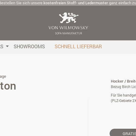
Bestellen Sie sich unsere
kostenfreien Stoff- und Ledermuster
ganz einfach z
AS
SHOWROOMS
SCHNELL LIEFERBAR
age
ton
Hocker / Brei
Bezug Birch Li
Für Sie handgef
(PLZ-Gebiete 2
GRATI