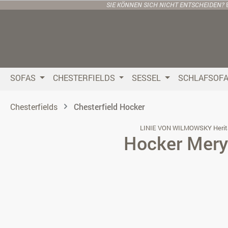
SIE KÖNNEN SICH NICHT ENTSCHEIDEN?
 Hauptinhalt springen
Zur Suche springen
Zur Hauptnavigation springen
SOFAS
CHESTERFIELDS
SESSEL
SCHLAFSOF
Chesterfields
Chesterfield Hocker
LINIE VON WILMOWSKY Herit
Hocker Mery
Bildergalerie überspringen