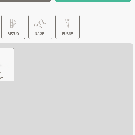
BEZUG
NÄGEL
FÜSSE
r
 cm
CKER