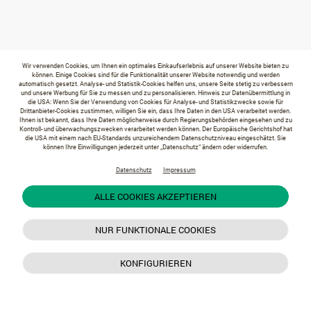
Wir verwenden Cookies, um Ihnen ein optimales Einkaufserlebnis auf unserer Website bieten zu
können. Einige Cookies sind für die Funktionalität unserer Website notwendig und werden
automatisch gesetzt. Analyse- und Statistik-Cookies helfen uns, unsere Seite stetig zu verbessern
und unsere Werbung für Sie zu messen und zu personalisieren. Hinweis zur Datenübermittlung in
die USA: Wenn Sie der Verwendung von Cookies für Analyse- und Statistikzwecke sowie für
Drittanbieter-Cookies zustimmen, willigen Sie ein, dass Ihre Daten in den USA verarbeitet werden.
Ihnen ist bekannt, dass Ihre Daten möglicherweise durch Regierungsbehörden eingesehen und zu
Kontroll- und überwachungszwecken verarbeitet werden können. Der Europäische Gerichtshof hat
die USA mit einem nach EU-Standards unzureichendem Datenschutzniveau eingeschätzt. Sie
können Ihre Einwilligungen jederzeit unter „Datenschutz“ ändern oder widerrufen.
Datenschutz
Impressum
ALLE COOKIES AKZEPTIEREN
NUR FUNKTIONALE COOKIES
KONFIGURIEREN