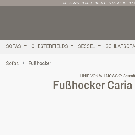
SIE KÖNNEN SICH NICHT ENTSCHEIDEN?
 Hauptinhalt springen
Zur Suche springen
Zur Hauptnavigation springen
SOFAS
CHESTERFIELDS
SESSEL
SCHLAFSOF
Sofas
Fußhocker
LINIE VON WILMOWSKY Scandi
Fußhocker Caria 
Bildergalerie überspringen