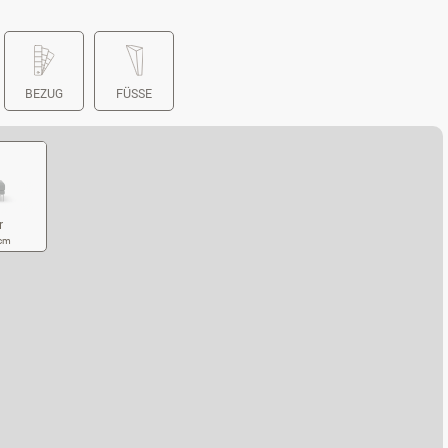
BEZUG
FÜSSE
r
 cm
CKER