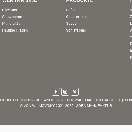
WER WIR SIND
PRODUKTE
Über uns
Sofas
V
Showrooms
Chesterfields
Manufaktur
Sessel
L
Häufige Fragen
Schlafsofas
W
K
TIPOLSTER GMBH & CO HANDELS KG | SCHWANTHALERSTRASSE 115 | 803
© VON WILMOWSKY 2021-2026 | SOFA MANUFAKTUR