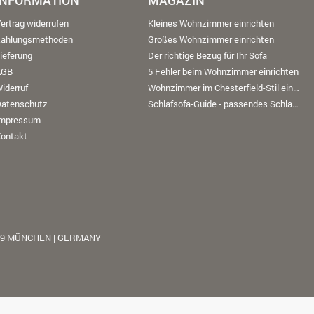
INFORMATION
MAGAZIN
ertrag widerrufen
Kleines Wohnzimmer einrichten
Zahlungsmethoden
Großes Wohnzimmer einrichten
ieferung
Der richtige Bezug für Ihr Sofa
AGB
5 Fehler beim Wohnzimmer einrichten
iderruf
Wohnzimmer im Chesterfield-Stil einrichten
Datenschutz
Schlafsofa-Guide - passendes Schlafsofa finden
Impressum
ontakt
39 MÜNCHEN | GERMANY