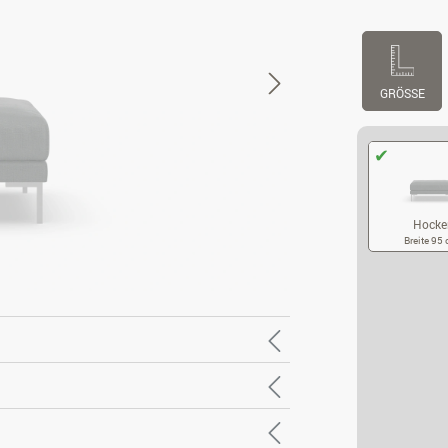
GRÖSSE
Hocke
Breite 95
HO