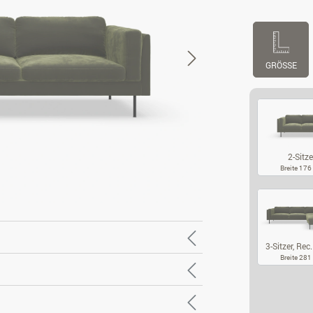
GRÖSSE
2-Sitze
Breite 17
2-
3-Sitzer, Rec
Breite 28
3-