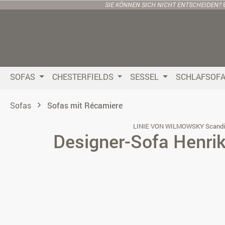
SIE KÖNNEN SICH NICHT ENTSCHEIDEN?
 Hauptinhalt springen
Zur Suche springen
Zur Hauptnavigation springen
SOFAS
CHESTERFIELDS
SESSEL
SCHLAFSOF
Sofas
Sofas mit Récamiere
LINIE VON WILMOWSKY Scandi
Designer-Sofa Henrik
Bildergalerie überspringen