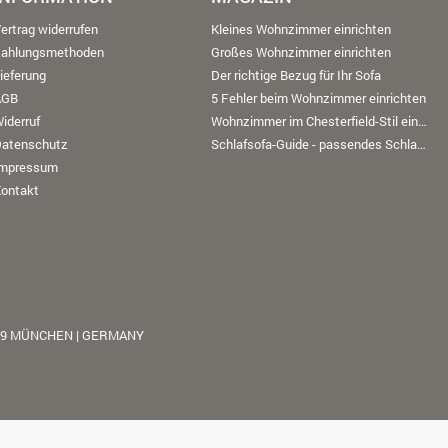
ertrag widerrufen
Kleines Wohnzimmer einrichten
Zahlungsmethoden
Großes Wohnzimmer einrichten
ieferung
Der richtige Bezug für Ihr Sofa
AGB
5 Fehler beim Wohnzimmer einrichten
iderruf
Wohnzimmer im Chesterfield-Stil einrichten
Datenschutz
Schlafsofa-Guide - passendes Schlafsofa finden
Impressum
ontakt
39 MÜNCHEN | GERMANY