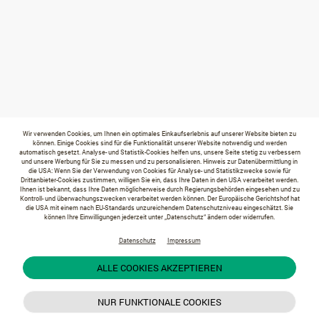
Wir verwenden Cookies, um Ihnen ein optimales Einkaufserlebnis auf unserer Website bieten zu
können. Einige Cookies sind für die Funktionalität unserer Website notwendig und werden
automatisch gesetzt. Analyse- und Statistik-Cookies helfen uns, unsere Seite stetig zu verbessern
und unsere Werbung für Sie zu messen und zu personalisieren. Hinweis zur Datenübermittlung in
die USA: Wenn Sie der Verwendung von Cookies für Analyse- und Statistikzwecke sowie für
Drittanbieter-Cookies zustimmen, willigen Sie ein, dass Ihre Daten in den USA verarbeitet werden.
Ihnen ist bekannt, dass Ihre Daten möglicherweise durch Regierungsbehörden eingesehen und zu
Kontroll- und überwachungszwecken verarbeitet werden können. Der Europäische Gerichtshof hat
die USA mit einem nach EU-Standards unzureichendem Datenschutzniveau eingeschätzt. Sie
können Ihre Einwilligungen jederzeit unter „Datenschutz“ ändern oder widerrufen.
Datenschutz
Impressum
ALLE COOKIES AKZEPTIEREN
NUR FUNKTIONALE COOKIES