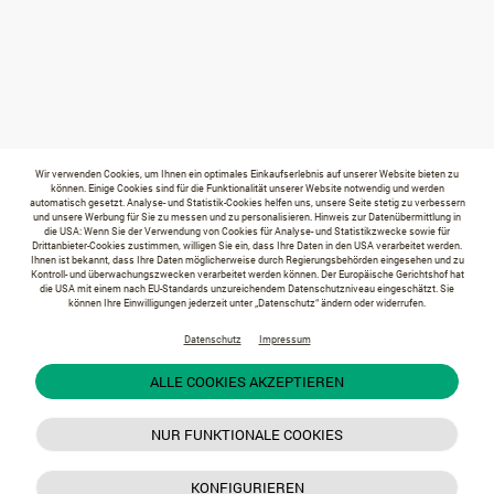
Wir verwenden Cookies, um Ihnen ein optimales Einkaufserlebnis auf unserer Website bieten zu
können. Einige Cookies sind für die Funktionalität unserer Website notwendig und werden
automatisch gesetzt. Analyse- und Statistik-Cookies helfen uns, unsere Seite stetig zu verbessern
und unsere Werbung für Sie zu messen und zu personalisieren. Hinweis zur Datenübermittlung in
die USA: Wenn Sie der Verwendung von Cookies für Analyse- und Statistikzwecke sowie für
Drittanbieter-Cookies zustimmen, willigen Sie ein, dass Ihre Daten in den USA verarbeitet werden.
Ihnen ist bekannt, dass Ihre Daten möglicherweise durch Regierungsbehörden eingesehen und zu
Kontroll- und überwachungszwecken verarbeitet werden können. Der Europäische Gerichtshof hat
die USA mit einem nach EU-Standards unzureichendem Datenschutzniveau eingeschätzt. Sie
können Ihre Einwilligungen jederzeit unter „Datenschutz“ ändern oder widerrufen.
Datenschutz
Impressum
ALLE COOKIES AKZEPTIEREN
NUR FUNKTIONALE COOKIES
KONFIGURIEREN