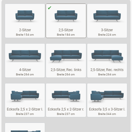
2-Sitzer
2,5-Sitzer
3-Sitzer
Breite 154 cm
Breite 184 cm
Breite 224 cm
2-SITZER
2,5-SITZER
3-SITZER
4-Sitzer
2,5-Sitzer, Rec. links
2,5-Sitzer, Rec. rechts
Breite 264 cm
Breite 264 cm
Breite 264 cm
4-SITZER
2,5-SITZER, REC. LINKS
2,5-SITZER, 
Ecksofa 2,5 x 2-Sitzer l.
Ecksofa 2,5 x 2-Sitzer r.
Ecksofa 3,5 x 3-Sitzer l.
Breite 237 cm
Breite 237 cm
Breite 344 cm
ECKSOFA 2,5 X 2-SITZER L.
ECKSOFA 2,5 X 2-SITZER R.
ECKSOFA 3,5 X