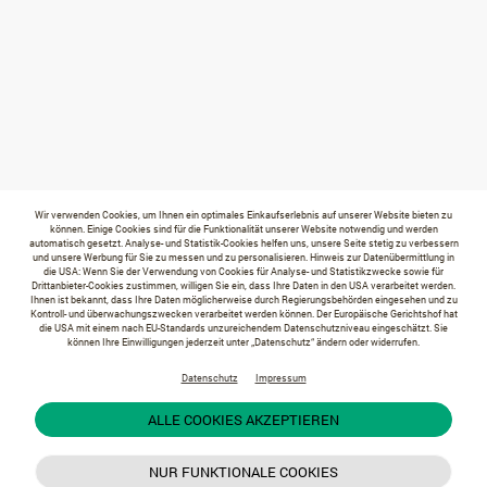
Wir verwenden Cookies, um Ihnen ein optimales Einkaufserlebnis auf unserer Website bieten zu
können. Einige Cookies sind für die Funktionalität unserer Website notwendig und werden
automatisch gesetzt. Analyse- und Statistik-Cookies helfen uns, unsere Seite stetig zu verbessern
und unsere Werbung für Sie zu messen und zu personalisieren. Hinweis zur Datenübermittlung in
die USA: Wenn Sie der Verwendung von Cookies für Analyse- und Statistikzwecke sowie für
Drittanbieter-Cookies zustimmen, willigen Sie ein, dass Ihre Daten in den USA verarbeitet werden.
Ihnen ist bekannt, dass Ihre Daten möglicherweise durch Regierungsbehörden eingesehen und zu
Kontroll- und überwachungszwecken verarbeitet werden können. Der Europäische Gerichtshof hat
die USA mit einem nach EU-Standards unzureichendem Datenschutzniveau eingeschätzt. Sie
können Ihre Einwilligungen jederzeit unter „Datenschutz“ ändern oder widerrufen.
Datenschutz
Impressum
ALLE COOKIES AKZEPTIEREN
NUR FUNKTIONALE COOKIES