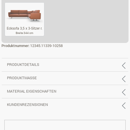
ECKSOFA 2,5 X 2-SITZER L.
ECKSOFA 2,5 X 2-SITZER R.
ECKSOFA 3,5 X
Ecksofa 3,5 x 3-Sitzer r.
Breite 344 cm
ECKSOFA 3,5 X 3-SITZER R.
Produktnummer:
12345.11339-10258
PRODUKTDETAILS
PRODUKTMASSE
MATERIAL EIGENSCHAFTEN
KUNDENREZENSIONEN