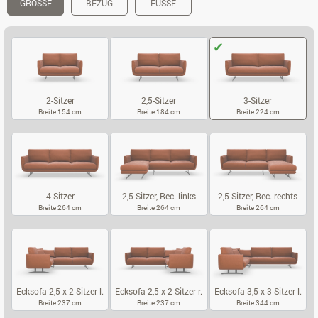
GRÖSSE
BEZUG
FÜSSE
2-Sitzer
2,5-Sitzer
3-Sitzer
Breite 154 cm
Breite 184 cm
Breite 224 cm
2-SITZER
2,5-SITZER
3-SITZER
4-Sitzer
2,5-Sitzer, Rec. links
2,5-Sitzer, Rec. rechts
Breite 264 cm
Breite 264 cm
Breite 264 cm
4-SITZER
2,5-SITZER, REC. LINKS
2,5-SITZER, 
Ecksofa 2,5 x 2-Sitzer l.
Ecksofa 2,5 x 2-Sitzer r.
Ecksofa 3,5 x 3-Sitzer l.
Breite 237 cm
Breite 237 cm
Breite 344 cm