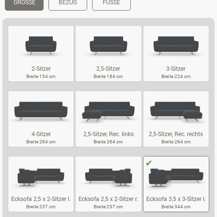
GRÖSSE
BEZUG
FÜSSE
2-Sitzer
2,5-Sitzer
3-Sitzer
Breite 154 cm
Breite 184 cm
Breite 224 cm
2-SITZER
2,5-SITZER
3-SITZER
4-Sitzer
2,5-Sitzer, Rec. links
2,5-Sitzer, Rec. rechts
Breite 264 cm
Breite 264 cm
Breite 264 cm
4-SITZER
2,5-SITZER, REC. LINKS
2,5-SITZER, 
Ecksofa 2,5 x 2-Sitzer l.
Ecksofa 2,5 x 2-Sitzer r.
Ecksofa 3,5 x 3-Sitzer l.
Breite 237 cm
Breite 237 cm
Breite 344 cm