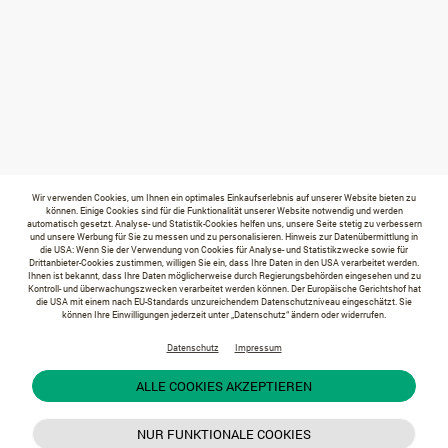
Wir verwenden Cookies, um Ihnen ein optimales Einkaufserlebnis auf unserer Website bieten zu
können. Einige Cookies sind für die Funktionalität unserer Website notwendig und werden
automatisch gesetzt. Analyse- und Statistik-Cookies helfen uns, unsere Seite stetig zu verbessern
und unsere Werbung für Sie zu messen und zu personalisieren. Hinweis zur Datenübermittlung in
die USA: Wenn Sie der Verwendung von Cookies für Analyse- und Statistikzwecke sowie für
Drittanbieter-Cookies zustimmen, willigen Sie ein, dass Ihre Daten in den USA verarbeitet werden.
Ihnen ist bekannt, dass Ihre Daten möglicherweise durch Regierungsbehörden eingesehen und zu
Kontroll- und überwachungszwecken verarbeitet werden können. Der Europäische Gerichtshof hat
die USA mit einem nach EU-Standards unzureichendem Datenschutzniveau eingeschätzt. Sie
können Ihre Einwilligungen jederzeit unter „Datenschutz“ ändern oder widerrufen.
Datenschutz
Impressum
ALLE COOKIES AKZEPTIEREN
NUR FUNKTIONALE COOKIES