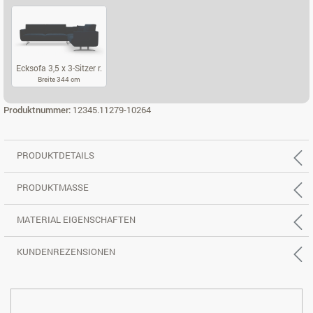
ECKSOFA 2,5 X 2-SITZER L.
ECKSOFA 2,5 X 2-SITZER R.
ECKSOFA 3,5 X
Ecksofa 3,5 x 3-Sitzer r.
Breite 344 cm
ECKSOFA 3,5 X 3-SITZER R.
Produktnummer:
12345.11279-10264
PRODUKTDETAILS
PRODUKTMASSE
MATERIAL EIGENSCHAFTEN
KUNDENREZENSIONEN