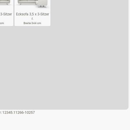
3-Sitzer
Ecksofa 3,5 x 3-Sitzer
r.
4 cm
Breite 344 cm
KSOFA 3,5 X 3-SITZER L.
ECKSOFA 3,5 X 3-SITZER R.
r:
12345.11266-10257