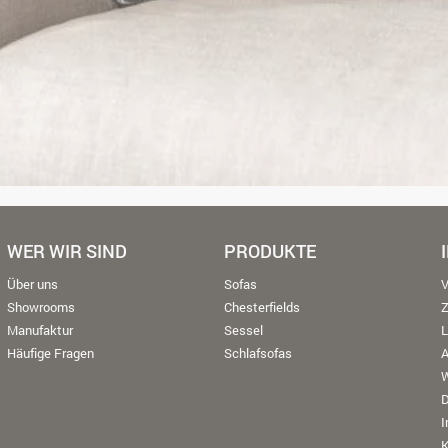
WER WIR SIND
PRODUKTE
Über uns
Sofas
V
Showrooms
Chesterfields
Manufaktur
Sessel
L
Häufige Fragen
Schlafsofas
W
K