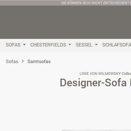
SIE KÖNNEN SICH NICHT ENTSCHEIDEN?
 Hauptinhalt springen
Zur Suche springen
Zur Hauptnavigation springen
SOFAS
CHESTERFIELDS
SESSEL
SCHLAFSOF
Sofas
Samtsofas
LINIE VON WILMOWSKY Collez
Designer-Sofa 
Bildergalerie überspringen