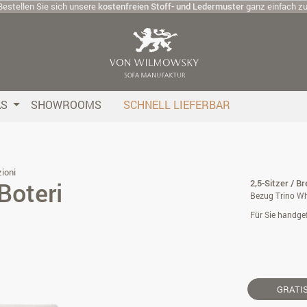
Bestellen Sie sich unsere
kostenfreien Stoff- und Ledermuster
ganz einfach z
AS
SHOWROOMS
SCHNELL LIEFERBAR
ioni
Boteri
2,5-Sitzer / B
Bezug Trino Wh
Für Sie handgef
GRATI