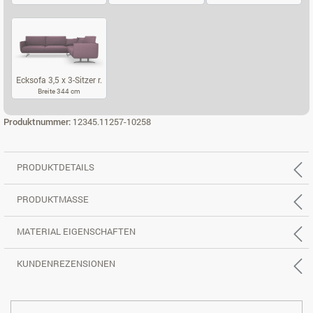
ECKSOFA 2,5 X 2-SITZER L.
ECKSOFA 2,5 X 2-SITZER R.
ECKSOFA 3,5 X
Ecksofa 3,5 x 3-Sitzer r.
Breite 344 cm
ECKSOFA 3,5 X 3-SITZER R.
Produktnummer:
12345.11257-10258
PRODUKTDETAILS
PRODUKTMASSE
MATERIAL EIGENSCHAFTEN
KUNDENREZENSIONEN