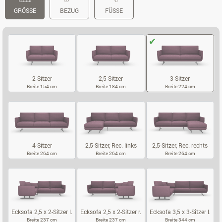
GRÖSSE
BEZUG
FÜSSE
2-Sitzer
2,5-Sitzer
3-Sitzer
Breite 154 cm
Breite 184 cm
Breite 224 cm
2-SITZER
2,5-SITZER
3-SITZER
4-Sitzer
2,5-Sitzer, Rec. links
2,5-Sitzer, Rec. rechts
Breite 264 cm
Breite 264 cm
Breite 264 cm
4-SITZER
2,5-SITZER, REC. LINKS
2,5-SITZER, 
Ecksofa 2,5 x 2-Sitzer l.
Ecksofa 2,5 x 2-Sitzer r.
Ecksofa 3,5 x 3-Sitzer l.
Breite 237 cm
Breite 237 cm
Breite 344 cm