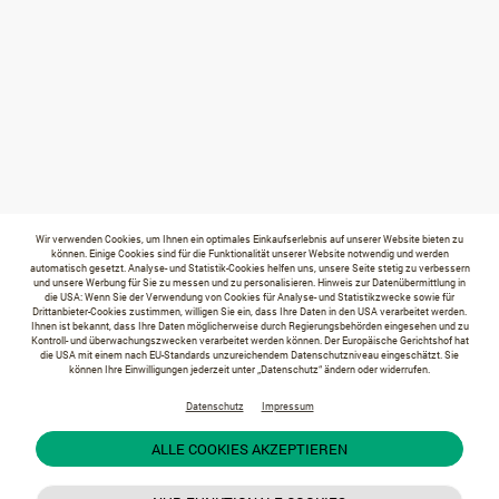
Wir verwenden Cookies, um Ihnen ein optimales Einkaufserlebnis auf unserer Website bieten zu
können. Einige Cookies sind für die Funktionalität unserer Website notwendig und werden
automatisch gesetzt. Analyse- und Statistik-Cookies helfen uns, unsere Seite stetig zu verbessern
und unsere Werbung für Sie zu messen und zu personalisieren. Hinweis zur Datenübermittlung in
die USA: Wenn Sie der Verwendung von Cookies für Analyse- und Statistikzwecke sowie für
Drittanbieter-Cookies zustimmen, willigen Sie ein, dass Ihre Daten in den USA verarbeitet werden.
Ihnen ist bekannt, dass Ihre Daten möglicherweise durch Regierungsbehörden eingesehen und zu
Kontroll- und überwachungszwecken verarbeitet werden können. Der Europäische Gerichtshof hat
die USA mit einem nach EU-Standards unzureichendem Datenschutzniveau eingeschätzt. Sie
können Ihre Einwilligungen jederzeit unter „Datenschutz“ ändern oder widerrufen.
Datenschutz
Impressum
ALLE COOKIES AKZEPTIEREN