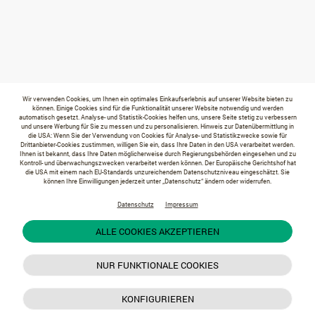
Wir verwenden Cookies, um Ihnen ein optimales Einkaufserlebnis auf unserer Website bieten zu
können. Einige Cookies sind für die Funktionalität unserer Website notwendig und werden
automatisch gesetzt. Analyse- und Statistik-Cookies helfen uns, unsere Seite stetig zu verbessern
und unsere Werbung für Sie zu messen und zu personalisieren. Hinweis zur Datenübermittlung in
die USA: Wenn Sie der Verwendung von Cookies für Analyse- und Statistikzwecke sowie für
Drittanbieter-Cookies zustimmen, willigen Sie ein, dass Ihre Daten in den USA verarbeitet werden.
Ihnen ist bekannt, dass Ihre Daten möglicherweise durch Regierungsbehörden eingesehen und zu
Kontroll- und überwachungszwecken verarbeitet werden können. Der Europäische Gerichtshof hat
die USA mit einem nach EU-Standards unzureichendem Datenschutzniveau eingeschätzt. Sie
können Ihre Einwilligungen jederzeit unter „Datenschutz“ ändern oder widerrufen.
Datenschutz
Impressum
ALLE COOKIES AKZEPTIEREN
NUR FUNKTIONALE COOKIES
KONFIGURIEREN