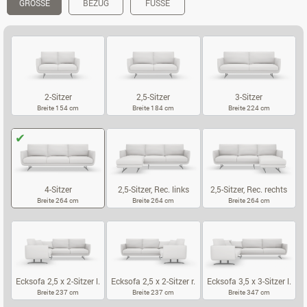
GRÖSSE
BEZUG
FÜSSE
2-Sitzer
2,5-Sitzer
3-Sitzer
Breite 154 cm
Breite 184 cm
Breite 224 cm
2-SITZER
2,5-SITZER
3-SITZER
4-Sitzer
2,5-Sitzer, Rec. links
2,5-Sitzer, Rec. rechts
Breite 264 cm
Breite 264 cm
Breite 264 cm
4-SITZER
2,5-SITZER, REC. LINKS
2,5-SITZER, 
Ecksofa 2,5 x 2-Sitzer l.
Ecksofa 2,5 x 2-Sitzer r.
Ecksofa 3,5 x 3-Sitzer l.
Breite 237 cm
Breite 237 cm
Breite 347 cm