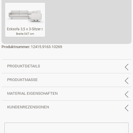
ECKSOFA 2,5 X 2-SITZER L.
ECKSOFA 2,5 X 2-SITZER R.
ECKSOFA 3,5 X
Ecksofa 3,5 x 3-Sitzer r.
Breite 347 cm
ECKSOFA 3,5 X 3-SITZER R.
Produktnummer:
12415.9163-10269
PRODUKTDETAILS
PRODUKTMASSE
MATERIAL EIGENSCHAFTEN
KUNDENREZENSIONEN