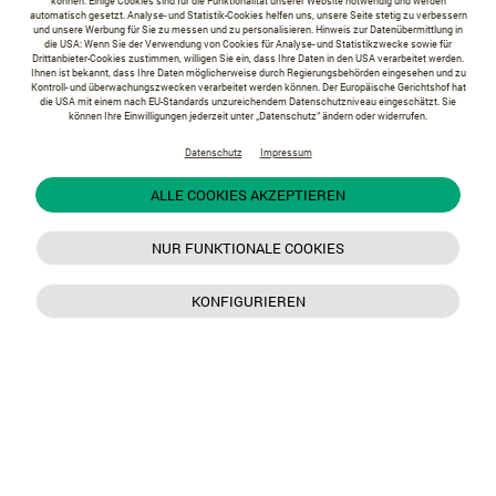
können. Einige Cookies sind für die Funktionalität unserer Website notwendig und werden
automatisch gesetzt. Analyse- und Statistik-Cookies helfen uns, unsere Seite stetig zu verbessern
und unsere Werbung für Sie zu messen und zu personalisieren. Hinweis zur Datenübermittlung in
die USA: Wenn Sie der Verwendung von Cookies für Analyse- und Statistikzwecke sowie für
Drittanbieter-Cookies zustimmen, willigen Sie ein, dass Ihre Daten in den USA verarbeitet werden.
Ihnen ist bekannt, dass Ihre Daten möglicherweise durch Regierungsbehörden eingesehen und zu
Kontroll- und überwachungszwecken verarbeitet werden können. Der Europäische Gerichtshof hat
die USA mit einem nach EU-Standards unzureichendem Datenschutzniveau eingeschätzt. Sie
können Ihre Einwilligungen jederzeit unter „Datenschutz“ ändern oder widerrufen.
Datenschutz
Impressum
ALLE COOKIES AKZEPTIEREN
NUR FUNKTIONALE COOKIES
KONFIGURIEREN