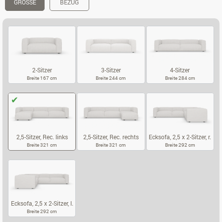
GRÖSSE
BEZUG
2-Sitzer
3-Sitzer
4-Sitzer
Breite 167 cm
Breite 244 cm
Breite 284 cm
2-SITZER
3-SITZER
4-SITZER
2,5-Sitzer, Rec. links
2,5-Sitzer, Rec. rechts
Ecksofa, 2,5 x 2-Sitzer, r.
Breite 321 cm
Breite 321 cm
Breite 292 cm
2,5-SITZER, REC. LINKS
2,5-SITZER, REC. RECHTS
ECKSOFA, 2,5 
Ecksofa, 2,5 x 2-Sitzer, l.
Breite 292 cm