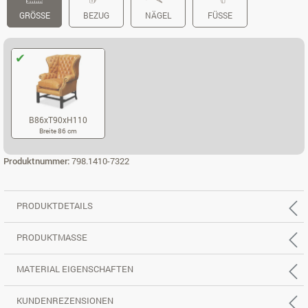
GRÖSSE
BEZUG
NÄGEL
FÜSSE
B86xT90xH110
Breite 86 cm
B86XT90XH110
Produktnummer:
798.1410-7322
PRODUKTDETAILS
PRODUKTMASSE
MATERIAL EIGENSCHAFTEN
KUNDENREZENSIONEN