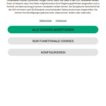
Drittanbieter-Cookies zustimmen, willigen Sie ein, dass Ihre Daten in den USA verarbeitet werden.
Ihnen ist bekannt, dass Ihre Daten möglicherweise durch Regierungsbehörden eingesehen und zu
Kontroll- und überwachungszwecken verarbeitet werden können. Der Europäische Gerichtshof hat
die USA mit einem nach EU-Standards unzureichendem Datenschutzniveau eingeschätzt. Sie
können Ihre Einwilligungen jederzeit unter „Datenschutz“ ändern oder widerrufen.
Datenschutz
Impressum
ALLE COOKIES AKZEPTIEREN
NUR FUNKTIONALE COOKIES
KONFIGURIEREN