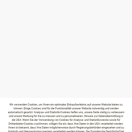
Wir verwenden Cookies, um Ihnen ein optimales Einkaufserlebnis auf unserer Website bieten zu
können. Einige Cookies sind für die Funktionalität unserer Website notwendig und werden
automatisch gesetzt. Analyse- und Statistik-Cookies helfen uns, unsere Seite stetig zu verbessern
und unsere Werbung für Sie zu messen und zu personalisieren. Hinweis zur Datenübermittlung in
die USA: Wenn Sie der Verwendung von Cookies für Analyse- und Statistikzwecke sowie für
Drittanbieter-Cookies zustimmen, willigen Sie ein, dass Ihre Daten in den USA verarbeitet werden.
Ihnen ist bekannt, dass Ihre Daten möglicherweise durch Regierungsbehörden eingesehen und zu
Kontroll- und überwachungszwecken verarbeitet werden können. Der Europäische Gerichtshof hat