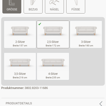
GRÖSSE
BEZUG
NÄGEL
FÜSSE
2-Sitzer
2,5-Sitzer
3-Sitzer
Breite 157 cm
Breite 172 cm
Breite 190 cm
2-SITZER
2,5-SITZER
3-SITZER
3,5-Sitzer
4-Sitzer
Breite 216 cm
Breite 235 cm
3,5-SITZER
4-SITZER
Produktnummer:
3802.8203-11686
PRODUKTDETAILS