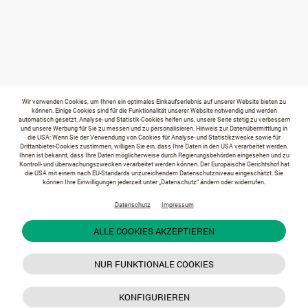
Wir verwenden Cookies, um Ihnen ein optimales Einkaufserlebnis auf unserer Website bieten zu
können. Einige Cookies sind für die Funktionalität unserer Website notwendig und werden
automatisch gesetzt. Analyse- und Statistik-Cookies helfen uns, unsere Seite stetig zu verbessern
und unsere Werbung für Sie zu messen und zu personalisieren. Hinweis zur Datenübermittlung in
die USA: Wenn Sie der Verwendung von Cookies für Analyse- und Statistikzwecke sowie für
Drittanbieter-Cookies zustimmen, willigen Sie ein, dass Ihre Daten in den USA verarbeitet werden.
Ihnen ist bekannt, dass Ihre Daten möglicherweise durch Regierungsbehörden eingesehen und zu
Kontroll- und überwachungszwecken verarbeitet werden können. Der Europäische Gerichtshof hat
die USA mit einem nach EU-Standards unzureichendem Datenschutzniveau eingeschätzt. Sie
können Ihre Einwilligungen jederzeit unter „Datenschutz“ ändern oder widerrufen.
Datenschutz
Impressum
ALLE COOKIES AKZEPTIEREN
NUR FUNKTIONALE COOKIES
KONFIGURIEREN