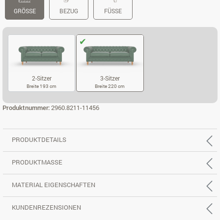
GRÖSSE
BEZUG
FÜSSE
2-Sitzer
3-Sitzer
Breite 193 cm
Breite 220 cm
2-SITZER
3-SITZER
Produktnummer:
2960.8211-11456
PRODUKTDETAILS
PRODUKTMASSE
MATERIAL EIGENSCHAFTEN
KUNDENREZENSIONEN