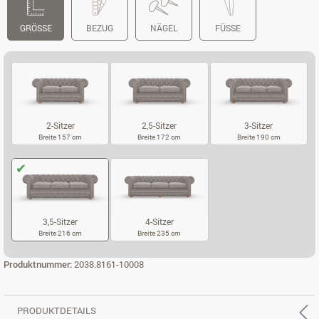
GRÖSSE
BEZUG
NÄGEL
FÜSSE
2-Sitzer
2,5-Sitzer
3-Sitzer
Breite 157 cm
Breite 172 cm
Breite 190 cm
2-SITZER
2,5-SITZER
3-SITZER
3,5-Sitzer
4-Sitzer
Breite 216 cm
Breite 235 cm
3,5-SITZER
4-SITZER
Produktnummer:
2038.8161-10008
PRODUKTDETAILS