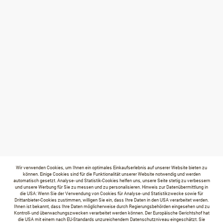
Wir verwenden Cookies, um Ihnen ein optimales Einkaufserlebnis auf unserer Website bieten zu
können. Einige Cookies sind für die Funktionalität unserer Website notwendig und werden
automatisch gesetzt. Analyse- und Statistik-Cookies helfen uns, unsere Seite stetig zu verbessern
und unsere Werbung für Sie zu messen und zu personalisieren. Hinweis zur Datenübermittlung in
die USA: Wenn Sie der Verwendung von Cookies für Analyse- und Statistikzwecke sowie für
Drittanbieter-Cookies zustimmen, willigen Sie ein, dass Ihre Daten in den USA verarbeitet werden.
Ihnen ist bekannt, dass Ihre Daten möglicherweise durch Regierungsbehörden eingesehen und zu
Kontroll- und überwachungszwecken verarbeitet werden können. Der Europäische Gerichtshof hat
die USA mit einem nach EU-Standards unzureichendem Datenschutzniveau eingeschätzt. Sie