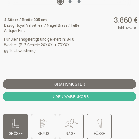
3.860 €
4-Sitzer / Breite 235 cm
Bezug Royal Velvet teal / Nägel Brass / Füße
inkl. MwSt.
Antique Pine
Für Sie handgefertigt und geliefert in: 8-10
Wochen (PLZ-Gebiete 2XXXX u. 7XXXX
ggfls. abweichend)
GRATISMUSTER
IN DEN WARENKORB
GRÖSSE
BEZUG
NÄGEL
FÜSSE