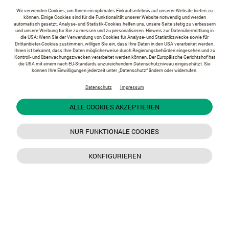
Wir verwenden Cookies, um Ihnen ein optimales Einkaufserlebnis auf unserer Website bieten zu
können. Einige Cookies sind für die Funktionalität unserer Website notwendig und werden
automatisch gesetzt. Analyse- und Statistik-Cookies helfen uns, unsere Seite stetig zu verbessern
und unsere Werbung für Sie zu messen und zu personalisieren. Hinweis zur Datenübermittlung in
die USA: Wenn Sie der Verwendung von Cookies für Analyse- und Statistikzwecke sowie für
Drittanbieter-Cookies zustimmen, willigen Sie ein, dass Ihre Daten in den USA verarbeitet werden.
Ihnen ist bekannt, dass Ihre Daten möglicherweise durch Regierungsbehörden eingesehen und zu
Kontroll- und überwachungszwecken verarbeitet werden können. Der Europäische Gerichtshof hat
die USA mit einem nach EU-Standards unzureichendem Datenschutzniveau eingeschätzt. Sie
können Ihre Einwilligungen jederzeit unter „Datenschutz“ ändern oder widerrufen.
Datenschutz
Impressum
ALLE COOKIES AKZEPTIEREN
NUR FUNKTIONALE COOKIES
KONFIGURIEREN