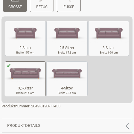
GRÖSSE
BEZUG
FÜSSE
2-Sitzer
2,5-Sitzer
3-Sitzer
Breite 157 cm
Breite 172 cm
Breite 190 cm
2-SITZER
2,5-SITZER
3-SITZER
3,5-Sitzer
4-Sitzer
Breite 216 cm
Breite 235 cm
3,5-SITZER
4-SITZER
Produktnummer:
2049.8193-11433
PRODUKTDETAILS