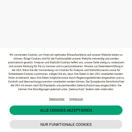
Wir verwenden Cookies, um Ihnen ein optimales Einkaufserlebnis auf unserer Website bieten zu
können. Einige Cookies sind für die Funktionalität unserer Website notwendig und werden
automatisch gesetzt. Analyse- und Statistik-Cookies helfen uns, unsere Seite stetig zu verbessern
und unsere Werbung für Sie zu messen und zu personalisieren. Hinweis zur Datenübermittlung in
die USA: Wenn Sie der Verwendung von Cookies für Analyse- und Statistikzwecke sowie für
Drittanbieter-Cookies zustimmen, willigen Sie ein, dass Ihre Daten in den USA verarbeitet werden.
Ihnen ist bekannt, dass Ihre Daten möglicherweise durch Regierungsbehörden eingesehen und zu
Kontroll- und überwachungszwecken verarbeitet werden können. Der Europäische Gerichtshof hat
die USA mit einem nach EU-Standards unzureichendem Datenschutzniveau eingeschätzt. Sie
können Ihre Einwilligungen jederzeit unter „Datenschutz“ ändern oder widerrufen.
Datenschutz
Impressum
ALLE COOKIES AKZEPTIEREN
NUR FUNKTIONALE COOKIES