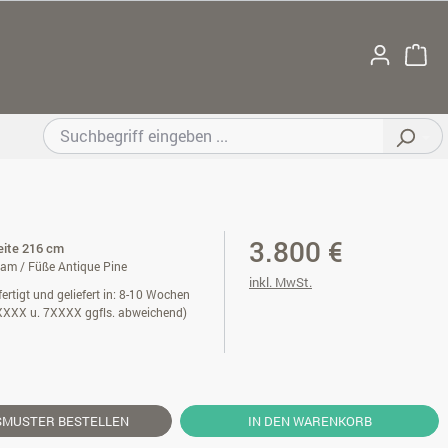
3.800 €
reite 216 cm
am / Füße Antique Pine
inkl. MwSt.
ertigt und geliefert in: 8-10 Wochen
XXXX u. 7XXXX ggfls. abweichend)
SMUSTER
BESTELLEN
IN DEN WARENKORB