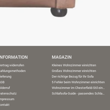
INFORMATION
MAGAZIN
ertrag widerrufen
Kleines Wohnzimmer einrichten
Zahlungsmethoden
Großes Wohnzimmer einrichten
ieferung
Der richtige Bezug für Ihr Sofa
AGB
5 Fehler beim Wohnzimmer einrichten
iderruf
Wohnzimmer im Chesterfield-Stil einrichten
Datenschutz
Schlafsofa-Guide - passendes Schlafsofa finden
Impressum
ontakt