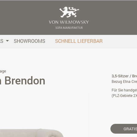
AS
SHOWROOMS
SCHNELL LIEFERBAR
age
h Brendon
3,5-Sitzer / B
Bezug Etna Cre
Für Sie handgef
(PLZ-Gebiete 2
GRATI