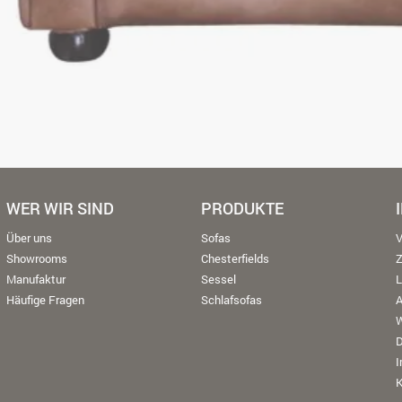
WER WIR SIND
PRODUKTE
Über uns
Sofas
V
Showrooms
Chesterfields
Manufaktur
Sessel
L
Häufige Fragen
Schlafsofas
W
K