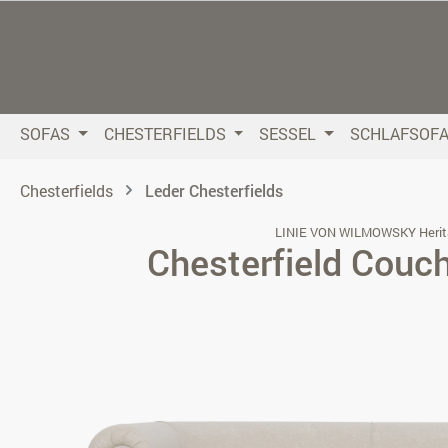
 Hauptinhalt springen
Zur Suche springen
Zur Hauptnavigation springen
SOFAS
CHESTERFIELDS
SESSEL
SCHLAFSOF
Chesterfields
Leder Chesterfields
LINIE VON WILMOWSKY Herit
Chesterfield Couc
Bildergalerie überspringen