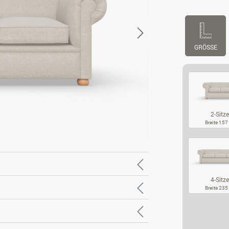
GRÖSSE
2-Sitze
Breite 15
2-
4-Sitze
Breite 23
4-