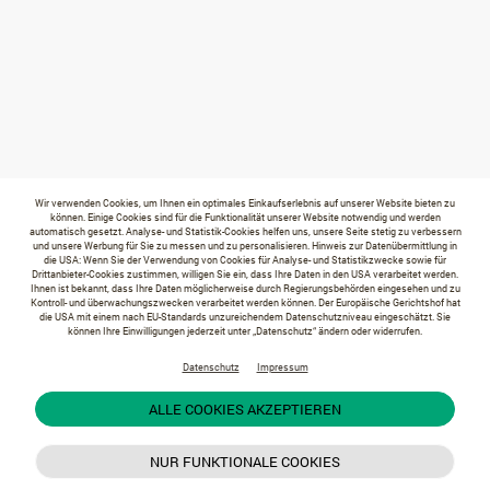
Wir verwenden Cookies, um Ihnen ein optimales Einkaufserlebnis auf unserer Website bieten zu
können. Einige Cookies sind für die Funktionalität unserer Website notwendig und werden
automatisch gesetzt. Analyse- und Statistik-Cookies helfen uns, unsere Seite stetig zu verbessern
und unsere Werbung für Sie zu messen und zu personalisieren. Hinweis zur Datenübermittlung in
die USA: Wenn Sie der Verwendung von Cookies für Analyse- und Statistikzwecke sowie für
Drittanbieter-Cookies zustimmen, willigen Sie ein, dass Ihre Daten in den USA verarbeitet werden.
Ihnen ist bekannt, dass Ihre Daten möglicherweise durch Regierungsbehörden eingesehen und zu
Kontroll- und überwachungszwecken verarbeitet werden können. Der Europäische Gerichtshof hat
die USA mit einem nach EU-Standards unzureichendem Datenschutzniveau eingeschätzt. Sie
können Ihre Einwilligungen jederzeit unter „Datenschutz“ ändern oder widerrufen.
Datenschutz
Impressum
ALLE COOKIES AKZEPTIEREN
NUR FUNKTIONALE COOKIES