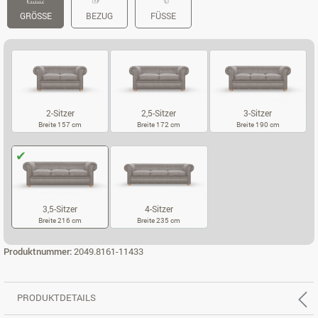
GRÖSSE
BEZUG
FÜSSE
2-Sitzer
2,5-Sitzer
3-Sitzer
Breite 157 cm
Breite 172 cm
Breite 190 cm
2-SITZER
2,5-SITZER
3-SITZER
3,5-Sitzer
4-Sitzer
Breite 216 cm
Breite 235 cm
3,5-SITZER
4-SITZER
Produktnummer:
2049.8161-11433
PRODUKTDETAILS